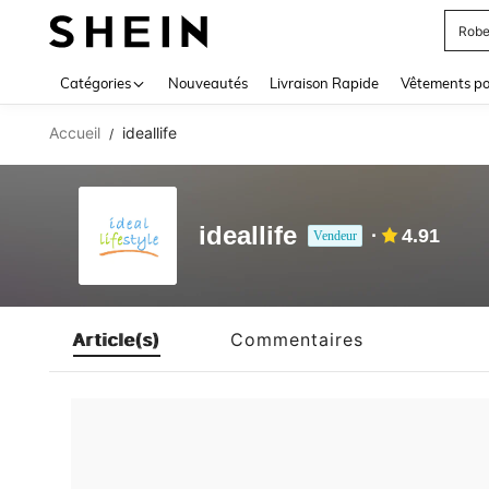
Robe
Use up 
Catégories
Nouveautés
Livraison Rapide
Vêtements p
Accueil
ideallife
/
ideallife
4.91
Vendeur
Article(s)
Commentaires