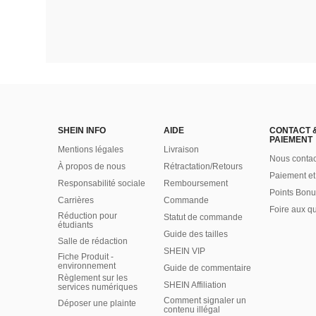
SHEIN INFO
AIDE
CONTACT 
PAIEMENT
Mentions légales
Livraison
Nous contac
À propos de nous
Rétractation/Retours
Paiement et
Responsabilité sociale
Remboursement
Points Bonu
Carrières
Commande
Foire aux q
Réduction pour
Statut de commande
étudiants
Guide des tailles
Salle de rédaction
SHEIN VIP
Fiche Produit -
environnement
Guide de commentaire
Règlement sur les
SHEIN Affiliation
services numériques
Comment signaler un
Déposer une plainte
contenu illégal