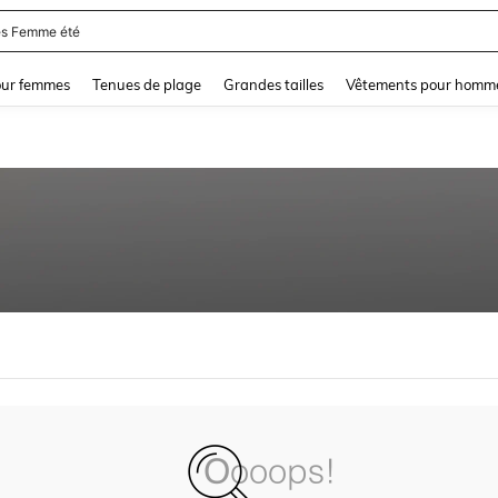
s Femme été
and down arrow keys to navigate search Dernière recherche and Rechercher et Tr
our femmes
Tenues de plage
Grandes tailles
Vêtements pour homm