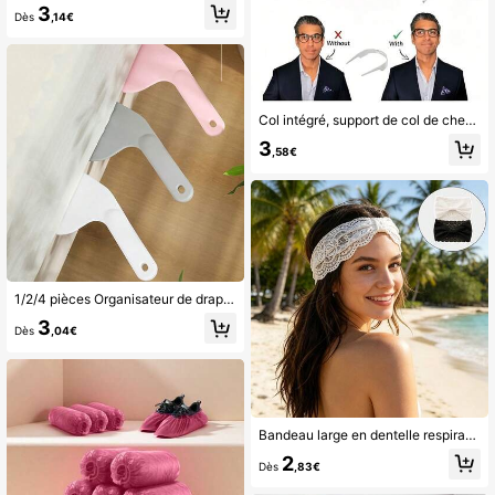
3
Dès
,14€
Col intégré, support de col de chemise unisexe, manchon de col ajustable en PVC, matériau robuste, facile à nettoyer, invisible pour les autres lors des sorties, convient à toutes les occasions, rendant vos vêtements propres et bien rangés
3
,58€
1/2/4 pièces Organisateur de drap de lit, support de drap de lit, économie domestique, joint de drap de lit non plié, rembourrage de matelas, expédié dans des couleurs aléatoires
3
Dès
,04€
Bandeau large en dentelle respirante avec nœud pour femmes, élastique ajouré en dentelle, convient pour le lavage du visage/yoga/sports/voyages à la plage/port quotidien, accessoire de cheveux multifonctionnel doux antidérapant vintage polyvalent
2
Dès
,83€