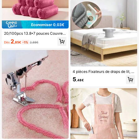
Économiser 0,03€
20/100pcs 13.8*7 pouces Couvre-chaussures jetables en film PE pour garder le sol propre, couvre-pieds imperméable, anti-dérapant, pour l'organisation et le rangement, pour la maison, le bureau, l'école, accessoires pour chaussures et bottes
2
Dès
,85€
-1%
2,88€
4 pièces Fixateurs de draps de lit, Clips invisibles multifonctionnels, Fixateur de draps de lit et de matelas sans aiguille, Empêche le glissement de la literie, Ajustement universel, Installation facile en une seule fois
5
,48€