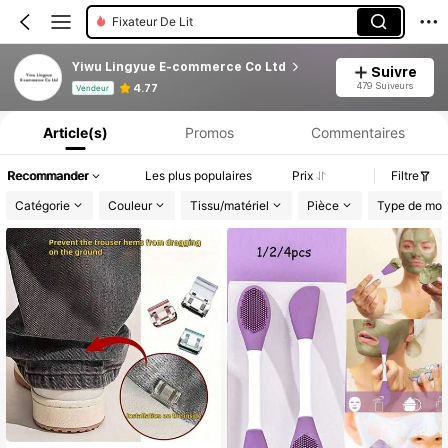
Fixateur De Lit
Gants De Jardin
Yiwu Lingyue E-commerce Co Ltd
Suivre
Informations produit : Divulgation des prix, détails sur les ventes et le stock.
479 Suiveurs
4.77
Vendeur
Article(s)
Promos
Commentaires
Recommander
Les plus populaires
Prix
Filtre
Catégorie
Couleur
Tissu/matériel
Pièce
Type de moti