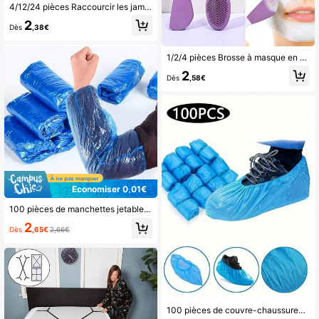
4/12/24 pièces Raccourcir les jambes de pantalon avec des clips de fixation invisibles, empêcher le traînage au bas des jambes de pantalon, cacher le dispositif de fermeture de jambe sans couture, empêcher les jambes de pantalon de traîner sur le sol, convient pour les jeans et les pantalons, portable.
2
Dès
,38€
1/2/4 pièces Brosse à masque en silicone à double extrémité, pour le nettoyage, le massage et l'application de divers masques, brosse de nettoyage facial, avec sac de rangement, pratique pour organiser et ranger.
2
Dès
,58€
Économiser 0,01€
100 pièces de manchettes jetables, manchettes en plastique transparent, imperméables, anti-poussière et résistantes aux huiles
2
Dès
,65€
2,66€
100 pièces de couvre-chaussures jetables bleus 40 X 15 cm, en matériau PE, pour garder le sol propre. Imperméable, résistant à l'usure, antidérapant. Convient pour la maison, le bureau, l'école, les accessoires de chaussures et plus encore.