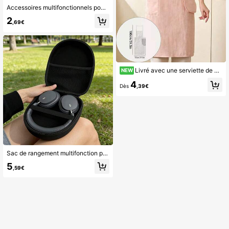
Accessoires multifonctionnels pour machine à coudre ménagère, comprenant des pieds presseurs pour bordage, verrouillage et broderie, fabriqués dans un matériau robuste, faciles à nettoyer, convenant à toute occasion, pratiques à transporter à l'extérieur et pouvant être utilisés n'importe quand, n'importe où
2
,69€
Livré avec une serviette de main en polaire corail, un tablier de cuisine imperméable, style de suspension réglable au cou, poche de grande capacité, tablier résistant à l'huile et à la saleté, convient pour la cuisine, la pâtisserie, le jardinage et le nettoyage, confortable à porter sans tension aux épaules
NEW
4
Dès
,39€
Sac de rangement multifonction pour casque noir grand, sac de rangement multifonction, coque rigide antichoc et résistante à la pression, EVA imperméable, boîte de rangement pour casque Bluetooth, sac d'accessoires pour appareil photo numérique, étui de protection portable, rentrée scolaire
5
,59€