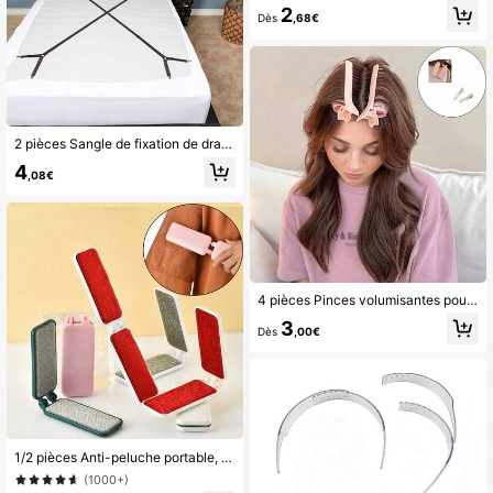
2
Dès
,68€
2 pièces Sangle de fixation de drap de lit - Sangle d'épaule ajustable pour drap de lit, attache de serrage de drap de lit pour empêcher le glissement du drap de lit, 2 pièces/set en noir
4
,08€
4 pièces Pinces volumisantes pour racines, boucleur de cheveux sans chaleur, (réutilisable), conçu pour soulever le sommet de la tête et ajouter du volume sans chaleur, convient pour une coiffure rapide avant de sortir, pendant les pauses au bureau ou en voyage, ciblé vers les femmes adultes et les personnes recherchant un look volumineux naturel, peut être associé à un spray coiffant, une brosse à boucler, un sèche-cheveux, convient pour un soulèvement invisible des racines et la création de boucles durables, compatible avec les pinces à cheveux alligator, le gel pour cheveux, la cire pour cheveux
3
Dès
,00€
1/2 pièces Anti-peluche portable, grattoir à poils pour manteau à usage domestique, brosse statique pliable double face pour enlever les poils
(1000+)