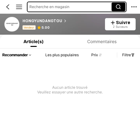
Recherche en magasin
HONGYUNDANGTOU
Suivre
Informations produit : Divulgation des prix, détails sur les ventes et le stock.
2 Suiveurs
5.00
Vendeur
Article(s)
Commentaires
Recommander
Les plus populaires
Prix
Filtre
Aucun article trouvé
Veuillez essayer une autre recherche.