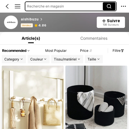
Recherche en magasin
aishibuzu
Suivre
Informations produit : Divulgation des prix, détails sur les ventes et le stock.
198 Suiveurs
4.86
Vendeur
Article(s)
Commentaires
Recommended
Most Popular
Price
Filtre
Category
Couleur
Tissu/matériel
Taille