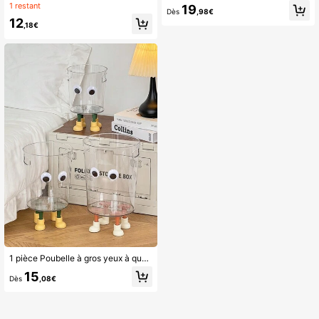
1 restant
19
Dès
,98€
12
,18€
1 pièce Poubelle à gros yeux à quatre pieds, poubelle en acrylique transparent de style INS, convient pour la chambre, le salon, le bureau et la salle à manger
15
Dès
,08€