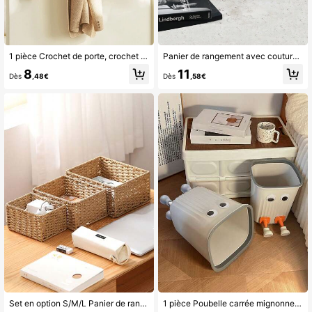
1 pièce Crochet de porte, crochet de montage sur porte de placard, de salle de bain, peut accrocher différents panneaux de porte, vêtements, chapeaux, crochet de rangement au dos de la porte
Panier de rangement avec couture en corde de couleur unie. Panier de lavage, de poupée, d'articles divers, de rangement de poupée. Convient pour le salon, la chambre, la salle de bain. Disponible en tailles S/M/L avec poignées cachées pour un transport facile. Cuisine, accessoires de cuisine, ustensiles de cuisine, organisateur de cuisine, organisateur de maquillage, articles de mariage, décorations florales, articles pour la maison, table, décorations pour la maison, organisation et rangement de la maison, décoration de chambre
8
11
Dès
,48€
Dès
,58€
Set en option S/M/L Panier de rangement tressé, organisateur de bureau fait main pour la chambre à coucher, le salon, le bureau et la cuisine, accessoires de cuisine, outils de cuisine, organisateur de cuisine, organisateur de maquillage, articles de mariage, décorations florales, articles ménagers, table, décorations pour la maison, organisation et stockage à la maison, décoration de chambre, panier de style bohème tressé géométrique, porte-plante en bois et rotin, décor de corde naturelle mixte pour les espaces extérieurs avec des vibrations côtières
1 pièce Poubelle carrée mignonne aux grands yeux à rayures avec support à quatre pattes, poubelle avec barre de pression pour bureau, chambre, salon, cuisine, salle de bain, organisation de la maison, conteneur de stockage ménager pour une décoration moderne