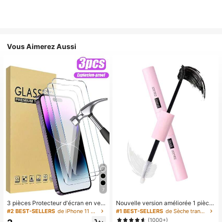
Vous Aimerez Aussi
7
3 pièces Protecteur d'écran en verr
Nouvelle version améliorée 1 pièce
e trempé compatible avec 17/16/16
5ml+5ml Colle à cils, adhésif à cils
#2 BEST-SELLERS
de iPhone 11 Pro Protections d'écran de téléphone
#1 BEST-SELLERS
de Sèche transparent Colles et adhésifs pour faux
Plus/16 Pro/16 Pro Max/15/14/13/1
double embout imperméable, renfor
(1000+)