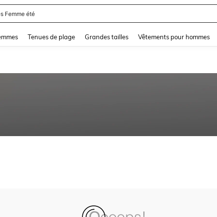
s Femme été
and down arrow keys to navigate search Dernière recherche and Rechercher et Tr
femmes
Tenues de plage
Grandes tailles
Vêtements pour hommes