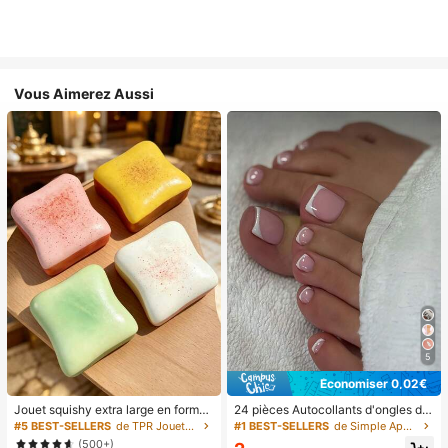
Vous Aimerez Aussi
5
Économiser 0,02€
Jouet squishy extra large en forme
24 pièces Autocollants d'ongles d'o
de toast, jouet anti-stress super do
rteil carrés pour créer de nouveaux
#5 BEST-SELLERS
de TPR Jouets amusants et fantaisie pour adolescen
#1 BEST-SELLERS
de Simple Appuyez sur les faux ongles
ux en beurre de toast, disponible en
designs d'ongles ! Base nude rétro
(500+)