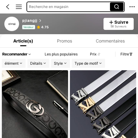
Recherche en magasin
pjiangjj
Suivre
Informations produit : Divulgation des prix, détails sur les ventes et le stock.
58 Suiveurs
4.75
Vendeur
Article(s)
Promos
Commentaires
Recommander
Les plus populaires
Prix
Filtre
élément
Détails
Style
Type de motif