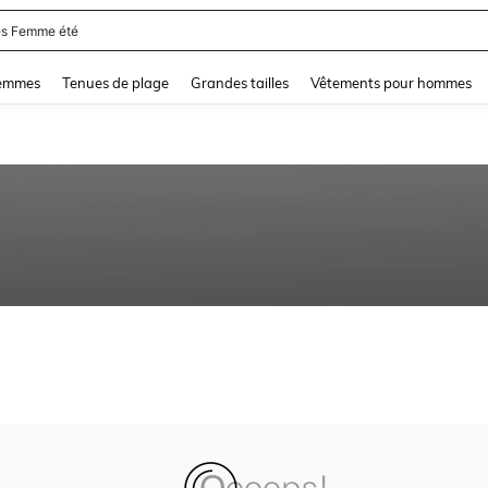
s Femme été
and down arrow keys to navigate search Dernière recherche and Rechercher et Tr
femmes
Tenues de plage
Grandes tailles
Vêtements pour hommes