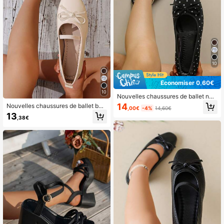
10
Économiser 0,60€
10
Nouvelles chaussures de ballet noir
es pour femmes, chaussures plates
14
Nouvelles chaussures de ballet bei
,00€
-4%
14,60€
à bout carré avec nœud papillon, c
ges pour femmes, chaussures plate
13
haussures polyvalentes à semelle s
,38€
s à bout carré avec nœud papillon,
ouple pour toutes les saisons, chau
semelle souple, chaussures de mod
ssures pour femmes à coupe large
e polyvalentes pour toutes les saiso
ns, chaussures pour femmes à boîte
à orteils large