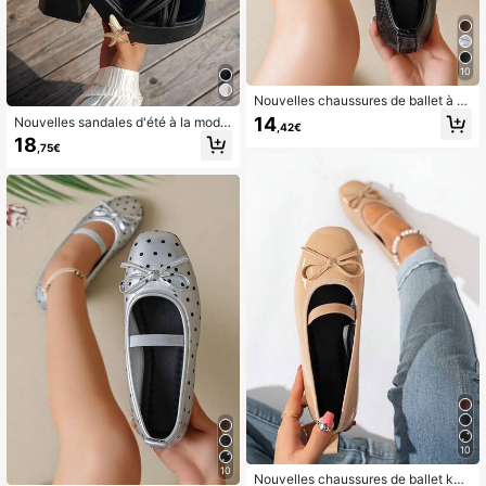
10
Nouvelles chaussures de ballet à te
xture tressée noire pour femmes, ch
14
Nouvelles sandales d'été à la mode
,42€
aussures plates à bout carré avec n
pour femmes, confortables et décon
18
œud papillon, mocassins polyvalent
,75€
tractées, avec talon épais, bride cro
s à semelle souple pour toutes les s
isée et talon compensé haut
aisons, chaussures pour femmes à
coupe large
10
10
Nouvelles chaussures de ballet kak