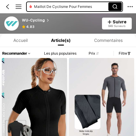
Maillot De Cyclisme Pour Femmes
WU-Cycling
Suivre
Informations produit : Divulgation des prix, détails sur les ventes et le stock.
849 Suiveurs
4.83
Accueil
Article(s)
Commentaires
Recommander
Les plus populaires
Prix
Filtre