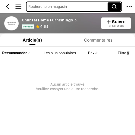
Recherche en magasin
Chuntai Home Furnishings
Suivre
Informations produit : Divulgation des prix, détails sur les ventes et le stock.
31 Suiveurs
4.88
Vendeur
Article(s)
Commentaires
Recommander
Les plus populaires
Prix
Filtre
Aucun article trouvé
Veuillez essayer une autre recherche.