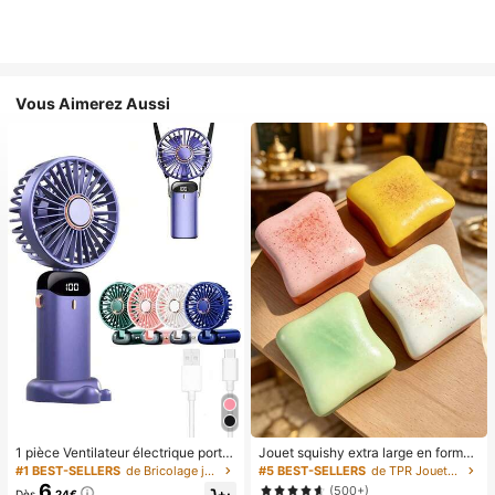
Vous Aimerez Aussi
1 pièce Ventilateur électrique porta
Jouet squishy extra large en forme
ble mini, ventilateur portable rechar
de toast, jouet anti-stress super do
#1 BEST-SELLERS
de Bricolage joyeux dans la cuisine Ustensiles et
#5 BEST-SELLERS
de TPR Jouets amusants et fantaisie pour adolescen
geable USB, ventilateur de cou, ve
ux en beurre de toast, disponible en
6
(500+)
Dès
,24€