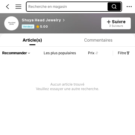
Recherche en magasin
Shuya Head Jewelry
Suivre
Informations produit : Divulgation des prix, détails sur les ventes et le stock.
3 Suiveurs
5.00
Vendeur
Article(s)
Commentaires
Recommander
Les plus populaires
Prix
Filtre
Aucun article trouvé
Veuillez essayer une autre recherche.