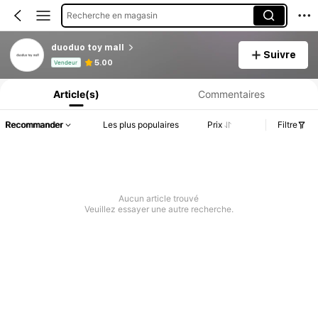
Recherche en magasin
duoduo toy mall
Suivre
Informations produit : Divulgation des prix, détails sur les ventes et le stock.
5.00
Vendeur
Article(s)
Commentaires
Recommander
Les plus populaires
Prix
Filtre
Aucun article trouvé
Veuillez essayer une autre recherche.