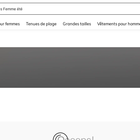
s Femme été
and down arrow keys to navigate search Dernière recherche and Rechercher et Tr
our femmes
Tenues de plage
Grandes tailles
Vêtements pour homm