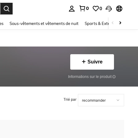
0
0
ouver. Press Enter to select.
es
Sous-vêtements et vêtements de nuit
Sports & Extérieur
Enfant
Suivre
Informations sur le produit
Trié par