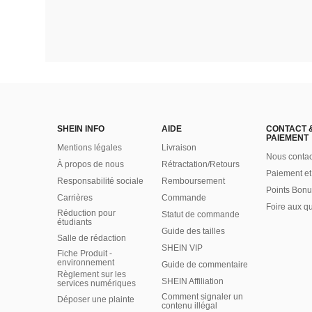
SHEIN INFO
AIDE
CONTACT 
PAIEMENT
Mentions légales
Livraison
Nous contac
À propos de nous
Rétractation/Retours
Paiement et
Responsabilité sociale
Remboursement
Points Bonu
Carrières
Commande
Foire aux q
Réduction pour
Statut de commande
étudiants
Guide des tailles
Salle de rédaction
SHEIN VIP
Fiche Produit -
environnement
Guide de commentaire
Règlement sur les
SHEIN Affiliation
services numériques
Comment signaler un
Déposer une plainte
contenu illégal