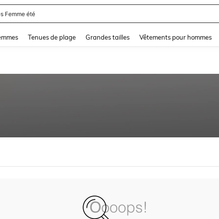
s Femme été
and down arrow keys to navigate search Dernière recherche and Rechercher et Tr
femmes
Tenues de plage
Grandes tailles
Vêtements pour hommes