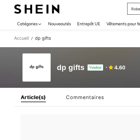
Robe
Use up 
Catégories
Nouveautés
Entrepôt UE
Vêtements pour 
Accueil
dp gifts
/
dp gifts
4.60
Vendeur
Article(s)
Commentaires