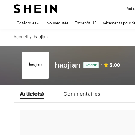
Robe
Use up 
Catégories
Nouveautés
Entrepôt UE
Vêtements pour 
Accueil
haojian
/
haojian
5.00
Vendeur
Article(s)
Commentaires