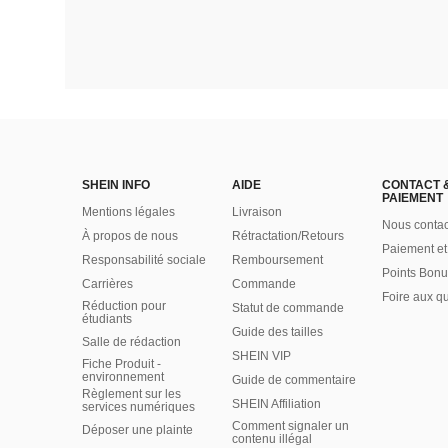
SHEIN INFO
AIDE
CONTACT 
PAIEMENT
Mentions légales
Livraison
Nous contac
À propos de nous
Rétractation/Retours
Paiement et
Responsabilité sociale
Remboursement
Points Bonu
Carrières
Commande
Foire aux q
Réduction pour
Statut de commande
étudiants
Guide des tailles
Salle de rédaction
SHEIN VIP
Fiche Produit -
environnement
Guide de commentaire
Règlement sur les
SHEIN Affiliation
services numériques
Comment signaler un
Déposer une plainte
contenu illégal