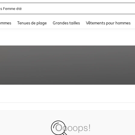
s Femme été
and down arrow keys to navigate search Dernière recherche and Rechercher et Tr
femmes
Tenues de plage
Grandes tailles
Vêtements pour hommes