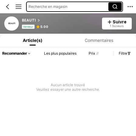
Recherche en magasin
BEAUTI
Suivre
Informations produit : Divulgation des prix, détails sur les ventes et le stock.
1 Suiveurs
5.00
Vendeur
Article(s)
Commentaires
Recommander
Les plus populaires
Prix
Filtre
Aucun article trouvé
Veuillez essayer une autre recherche.