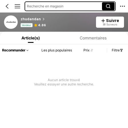
Recherche en magasin
zhudandan
Suivre
Informations produit : Divulgation des prix, détails sur les ventes et le stock.
38 Suiveurs
4.86
Vendeur
Article(s)
Commentaires
Recommander
Les plus populaires
Prix
Filtre
Aucun article trouvé
Veuillez essayer une autre recherche.