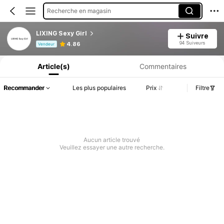
Recherche en magasin
LIXING Sexy Girl
Suivre
Informations produit : Divulgation des prix, détails sur les ventes et le stock.
94 Suiveurs
4.86
Vendeur
Article(s)
Commentaires
Recommander
Les plus populaires
Prix
Filtre
Aucun article trouvé
Veuillez essayer une autre recherche.