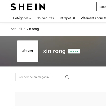
Robe
Use up 
Catégories
Nouveautés
Entrepôt UE
Vêtements pour 
Accueil
xin rong
/
xin rong
Vendeur