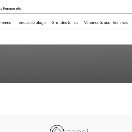
s Femme été
and down arrow keys to navigate search Dernière recherche and Rechercher et Tr
femmes
Tenues de plage
Grandes tailles
Vêtements pour hommes