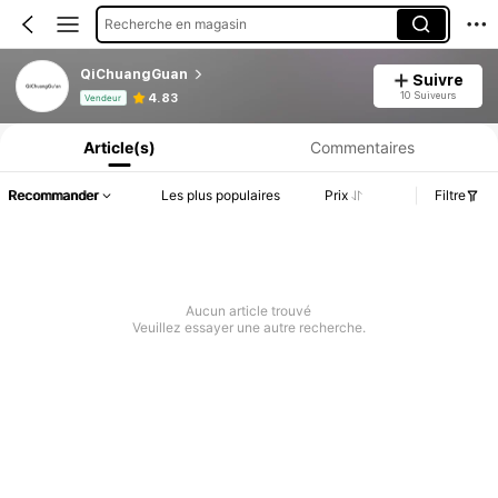
Recherche en magasin
QiChuangGuan
Suivre
Informations produit : Divulgation des prix, détails sur les ventes et le stock.
10 Suiveurs
4.83
Vendeur
Article(s)
Commentaires
Recommander
Les plus populaires
Prix
Filtre
Aucun article trouvé
Veuillez essayer une autre recherche.