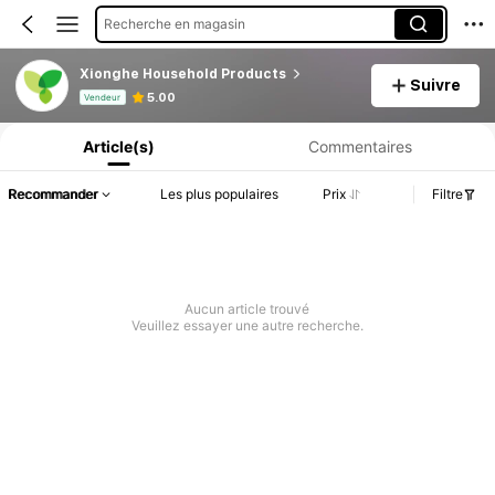
Recherche en magasin
Xionghe Household Products
Suivre
Informations produit : Divulgation des prix, détails sur les ventes et le stock.
5.00
Vendeur
Article(s)
Commentaires
Recommander
Les plus populaires
Prix
Filtre
Aucun article trouvé
Veuillez essayer une autre recherche.