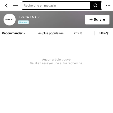
Recherche en magasin
TDLRC TOY
Suivre
Vendeur
Recommander
Les plus populaires
Prix
Filtre
Aucun article trouvé
Veuillez essayer une autre recherche.