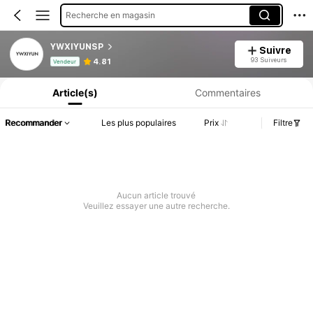
Recherche en magasin
YWXIYUNSP
Suivre
Informations produit : Divulgation des prix, détails sur les ventes et le stock.
93 Suiveurs
4.81
Vendeur
Article(s)
Commentaires
Recommander
Les plus populaires
Prix
Filtre
Aucun article trouvé
Veuillez essayer une autre recherche.