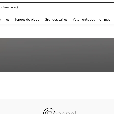
s Femme été
and down arrow keys to navigate search Dernière recherche and Rechercher et Tr
femmes
Tenues de plage
Grandes tailles
Vêtements pour hommes