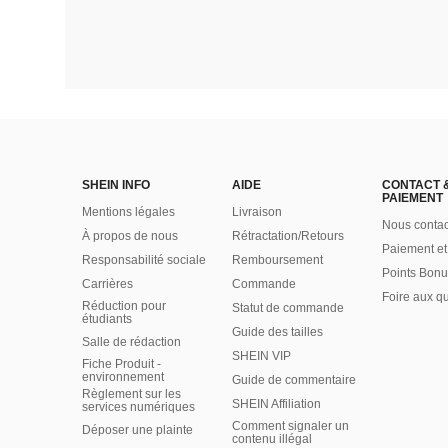
SHEIN INFO
AIDE
CONTACT 
PAIEMENT
Mentions légales
Livraison
Nous contac
À propos de nous
Rétractation/Retours
Paiement et
Responsabilité sociale
Remboursement
Points Bonu
Carrières
Commande
Foire aux q
Réduction pour
Statut de commande
étudiants
Guide des tailles
Salle de rédaction
SHEIN VIP
Fiche Produit -
environnement
Guide de commentaire
Règlement sur les
SHEIN Affiliation
services numériques
Comment signaler un
Déposer une plainte
contenu illégal