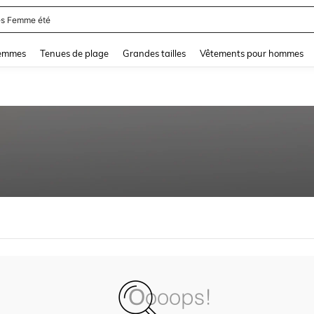
s Femme été
and down arrow keys to navigate search Dernière recherche and Rechercher et Tr
femmes
Tenues de plage
Grandes tailles
Vêtements pour hommes