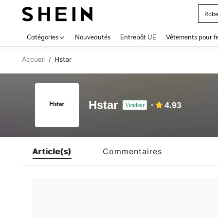
Robe
Use up 
Catégories
Nouveautés
Entrepôt UE
Vêtements pour 
Accueil
Hstar
/
Hstar
4.93
Vendeur
Article(s)
Commentaires