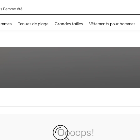
s Femme été
and down arrow keys to navigate search Dernière recherche and Rechercher et Tr
femmes
Tenues de plage
Grandes tailles
Vêtements pour hommes