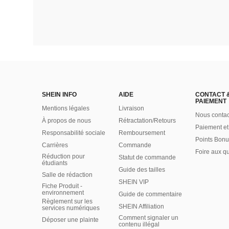
SHEIN INFO
AIDE
CONTACT 
PAIEMENT
Mentions légales
Livraison
Nous contac
À propos de nous
Rétractation/Retours
Paiement et
Responsabilité sociale
Remboursement
Points Bonu
Carrières
Commande
Foire aux q
Réduction pour
Statut de commande
étudiants
Guide des tailles
Salle de rédaction
SHEIN VIP
Fiche Produit -
environnement
Guide de commentaire
Règlement sur les
SHEIN Affiliation
services numériques
Comment signaler un
Déposer une plainte
contenu illégal