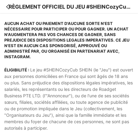
RÈGLEMENT OFFICIEL DU JEU #SHEINCozyCub
SHEIN
AUCUN ACHAT OU PAIEMENT D'AUCUNE SORTE N'EST
NÉCESSAIRE POUR PARTICIPER OU POUR GAGNER. UN ACHAT
N'AUGMENTERA PAS VOS CHANCES DE GAGNER, SANS
PREJUDICE DES DISPOSITIONS LEGALES IMPERATIVES. CE JEU
N'EST EN AUCUN CAS SPONSORISÉ, APPROUVÉ OU
ADMINISTRÉ PAR, OU ORGANISÉ EN PARTENARIAT AVEC,
INSTAGRAM.
Le jeu #SHEINCozyCub SHEIN (le "Jeu") est ouvert
ÉLIGIBILITÉ :
aux personnes domiciliées en France qui sont âgés de 18 ans
ou plus. Sans préjudice des dispositions légales impératives, les
salariés, les représentants ou les directeurs de Roadget
Business PTE LTD. (l’"Annonceur"), ou de l'une de ses sociétés
sœurs, filiales, sociétés affiliées, ou toute agence de publicité
ou de promotion impliquée dans le Jeu (collectivement, les
"Organisateurs du Jeu"), ainsi que la famille immédiate et les
membres du foyer de chacune de ces personnes, ne sont pas
autorisés à participer.