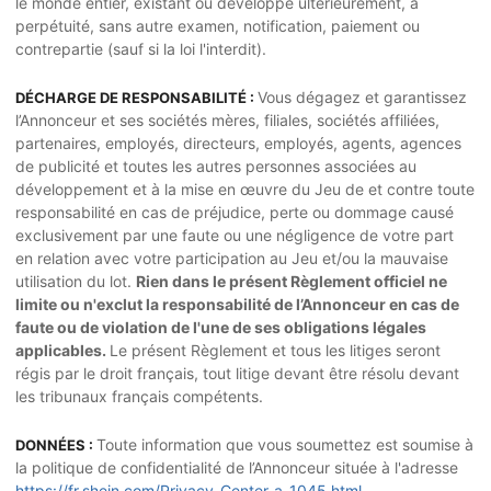
le monde entier, existant ou développé ultérieurement, à
perpétuité, sans autre examen, notification, paiement ou
contrepartie (sauf si la loi l'interdit).
Vous dégagez et garantissez
DÉCHARGE DE RESPONSABILITÉ :
l’Annonceur et ses sociétés mères, filiales, sociétés affiliées,
partenaires, employés, directeurs, employés, agents, agences
de publicité et toutes les autres personnes associées au
développement et à la mise en œuvre du Jeu de et contre toute
responsabilité en cas de préjudice, perte ou dommage causé
exclusivement par une faute ou une négligence de votre part
en relation avec votre participation au Jeu et/ou la mauvaise
utilisation du lot.
Rien dans le présent Règlement officiel ne
limite ou n'exclut la responsabilité de l’Annonceur en cas de
faute ou de violation de l'une de ses obligations légales
applicables.
Le présent Règlement et tous les litiges seront
régis par le droit français, tout litige devant être résolu devant
les tribunaux français compétents.
Toute information que vous soumettez est soumise à
DONNÉES :
la politique de confidentialité de l’Annonceur située à l'adresse
https://fr.shein.com/Privacy-Center-a-1045.html
.