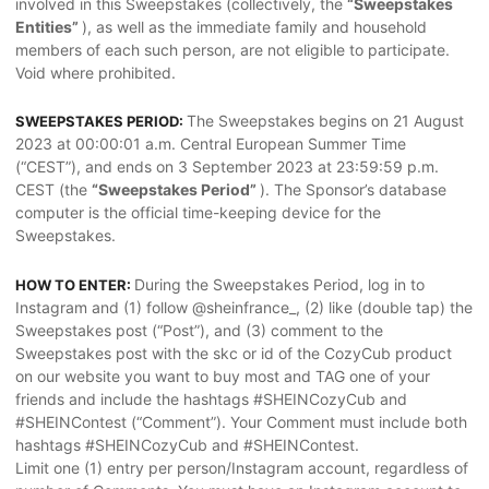
involved in this Sweepstakes (collectively, the
“Sweepstakes
Entities”
), as well as the immediate family and household
members of each such person, are not eligible to participate.
Void where prohibited.
The Sweepstakes begins on 21 August
SWEEPSTAKES PERIOD:
2023 at 00:00:01 a.m. Central European Summer Time
(“CEST”), and ends on 3 September 2023 at 23:59:59 p.m.
CEST (the
“Sweepstakes Period”
). The Sponsor’s database
computer is the official time-keeping device for the
Sweepstakes.
During the Sweepstakes Period, log in to
HOW TO ENTER:
Instagram and (1) follow @sheinfrance_, (2) like (double tap) the
Sweepstakes post (“Post”), and (3) comment to the
Sweepstakes post with the skc or id of the CozyCub product
on our website you want to buy most and TAG one of your
friends and include the hashtags #SHEINCozyCub and
#SHEINContest (“Comment”). Your Comment must include both
hashtags #SHEINCozyCub and #SHEINContest.
Limit one (1) entry per person/Instagram account, regardless of