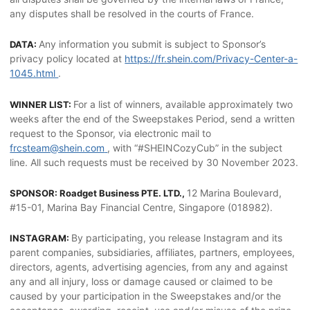
any disputes shall be resolved in the courts of France.
Any information you submit is subject to Sponsor’s
DATA:
privacy policy located at
https://fr.shein.com/Privacy-Center-a-
1045.html
.
For a list of winners, available approximately two
WINNER LIST:
weeks after the end of the Sweepstakes Period, send a written
request to the Sponsor, via electronic mail to
frcsteam@shein.com
, with “#SHEINCozyCub” in the subject
line. All such requests must be received by 30 November 2023.
12 Marina Boulevard,
SPONSOR: Roadget Business PTE. LTD.,
#15-01, Marina Bay Financial Centre, Singapore (018982).
By participating, you release Instagram and its
INSTAGRAM:
parent companies, subsidiaries, affiliates, partners, employees,
directors, agents, advertising agencies, from any and against
any and all injury, loss or damage caused or claimed to be
caused by your participation in the Sweepstakes and/or the