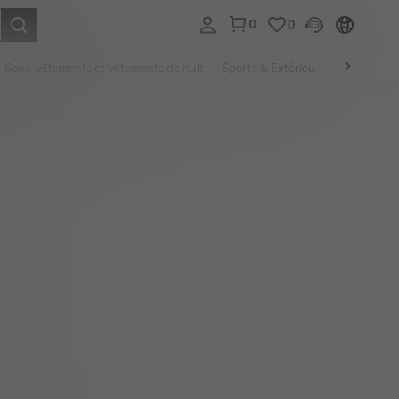
0
0
ouver. Press Enter to select.
Sous-vêtements et vêtements de nuit
Sports & Extérieur
Enfants