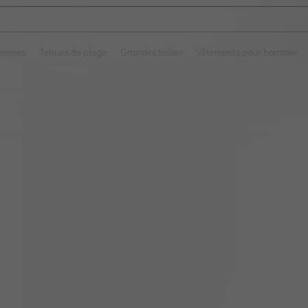
and down arrow keys to navigate search Dernière recherche and Rechercher et Tr
femmes
Tenues de plage
Grandes tailles
Vêtements pour hommes