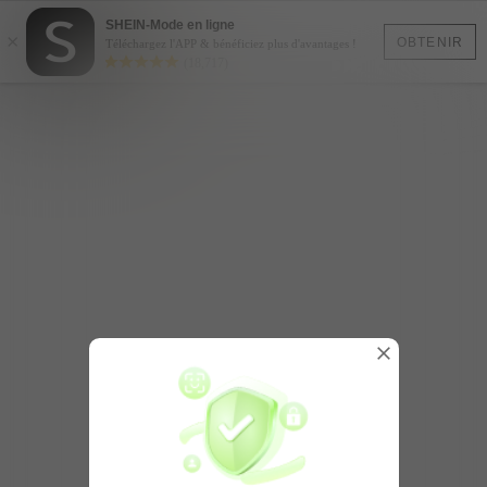
SHEIN-Mode en ligne
×
OBTENIR
Téléchargez l'APP & bénéficiez plus d'avantages !
(18,717)