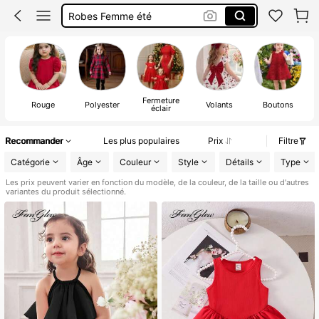
Short Femme été
Maillot De Bain Femme
Squishy
Fermeture
D
Rouge
Polyester
Volants
Boutons
éclair
a
Recommander
Les plus populaires
Prix
Filtre
Catégorie
Âge
Couleur
Style
Détails
Type
Les prix peuvent varier en fonction du modèle, de la couleur, de la taille ou d'autres
variantes du produit sélectionné.