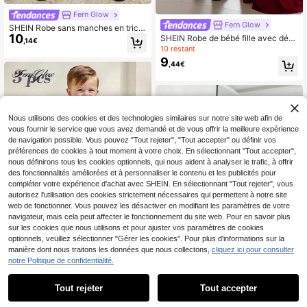
Fern Glow
Fern Glow
SHEIN Robe sans manches en tricot
10
avec nœud élégante et mignonne p
SHEIN Robe de bébé fille avec déc
,14€
our bébé fille, rouge
oration élégante et mignonne en n
10 restant
œud rouge
9
,44€
Nous utilisons des cookies et des technologies similaires sur notre site web afin de
vous fournir le service que vous avez demandé et de vous offrir la meilleure expérience
de navigation possible. Vous pouvez "Tout rejeter", "Tout accepter" ou définir vos
préférences de cookies à tout moment à votre choix. En sélectionnant "Tout accepter",
nous définirons tous les cookies optionnels, qui nous aident à analyser le trafic, à offrir
des fonctionnalités améliorées et à personnaliser le contenu et les publicités pour
compléter votre expérience d'achat avec SHEIN. En sélectionnant "Tout rejeter", vous
autorisez l'utilisation des cookies strictement nécessaires qui permettent à notre site
web de fonctionner. Vous pouvez les désactiver en modifiant les paramètres de votre
navigateur, mais cela peut affecter le fonctionnement du site web. Pour en savoir plus
sur les cookies que nous utilisons et pour ajuster vos paramètres de cookies
optionnels, veuillez sélectionner "Gérer les cookies". Pour plus d'informations sur la
1
manière dont nous traitons les données que nous collectons,
cliquez ici pour consulter
1
notre Politique de confidentialité.
Fern Glow
SHEIN 3 pièces/Set Costume de bla
Tout rejeter
Tout accepter
SHEIN Robe bébé fille à col rond en
17
zer en velours pour bébé garçon, co
,19€
-6%
18,44€
tissu tressé, avec nœud et sans ma
mprenant un blazer rouge, une che
19 restant