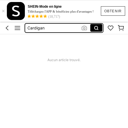
Hiver
SHEIN-Mode en ligne
×
Pull
OBTENIR
Téléchargez l'APP & bénéficiez plus d'avantages !
(18,717)
Pull Femme
Cardigan
Robe
Hiver
Pull
Aucun article trouvé.