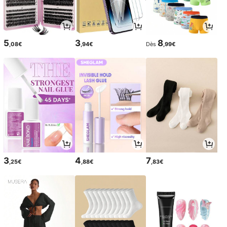
5
3
8
,08€
,94€
Dès
,99€
3
4
7
,25€
,88€
,83€