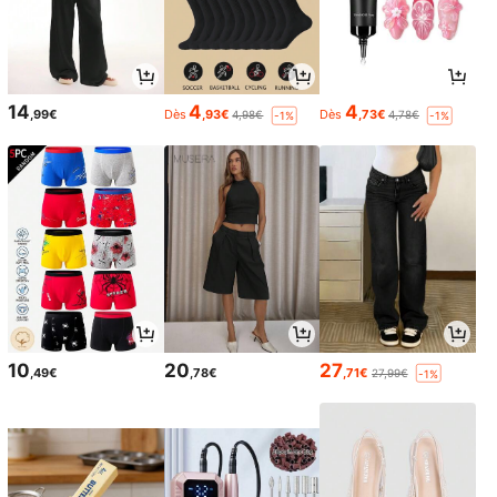
14
4
4
,99€
Dès
,93€
Dès
,73€
4,98€
4,78€
-1%
-1%
10
20
27
,49€
,78€
,71€
27,99€
-1%