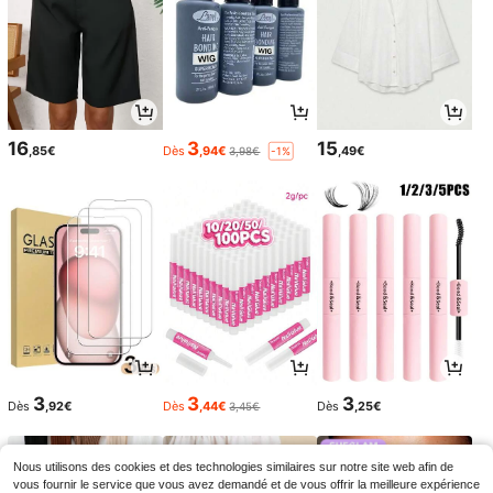
16
3
15
,85€
Dès
,94€
,49€
3,98€
-1%
3
3
3
Dès
,92€
Dès
,44€
Dès
,25€
3,45€
Nous utilisons des cookies et des technologies similaires sur notre site web afin de
vous fournir le service que vous avez demandé et de vous offrir la meilleure expérience