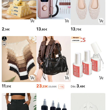
2
13
13
,14€
,80€
,75€
11
23
3
,51€
,23€
Dès
,48€
23,56€
-1%