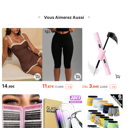
Vous Aimerez Aussi
14
11
3
,99€
,87€
Dès
,64€
11,99€
3,68€
-1%
-1%