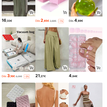
16
2
4
,33€
Dès
,65€
Dès
,69€
2,68€
-1%
3
21
4
Dès
,16€
,27€
,64€
3,26€
-3%