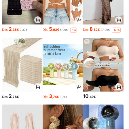
2
5
8
Dès
,35€
Dès
,93€
Dès
,82€
2,37€
5,99€
27,99€
-1%
-68%
2
3
10
Dès
,78€
Dès
,74€
,49€
3,75€