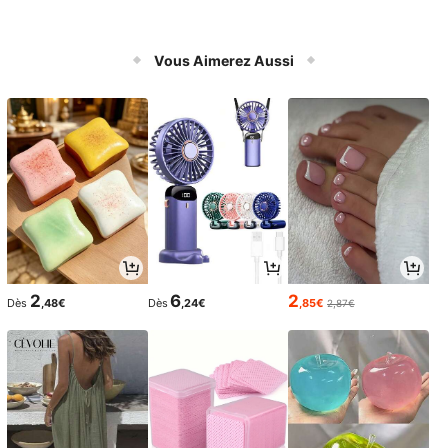
Vous Aimerez Aussi
2
6
2
Dès
,48€
Dès
,24€
,85€
2,87€