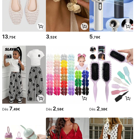
13
3
5
,75€
,52€
,78€
7
2
2
Dès
,49€
Dès
,58€
Dès
,38€