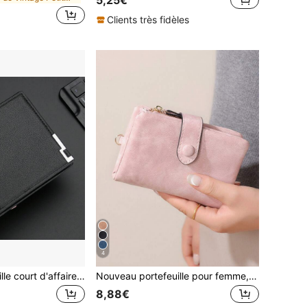
5,25€
Clients très fidèles
4
CarrKen Portefeuille court d'affaires noir pour hommes
Nouveau portefeuille pour femme, porte-monnaie court en PU, porte-cartes, sac à main portable de grande capacité avec bandoulière
8,88€