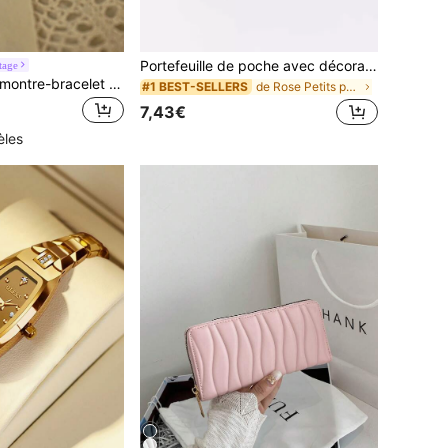
Portefeuille de poche avec décoration de trèfle et boule, petite fenêtre d'identification, femme bicolore miniature, mince et léger, avec fermeture éclair pour cartes de crédit et espèces. Portefeuille minimaliste, moderne et élégant. Cadeau d'anniversaire, de la Saint-Valentin, pour femmes, filles, dames. Sac cadeau, fournitures scolaires, cadeaux pour enseignants, retour à l'école. Porte-monnaie rose vif, décontracté, d'.
tage
1 pièce Nouvelle montre-bracelet en or pour femmes, vintage, de luxe, mode minimaliste, élégante, légère et polyvalente, mouvement à quartz, convient pour le port quotidien, les événements formels et l'accessoirisation de votre poignet.
de Rose Petits portefeuilles
#1 BEST-SELLERS
7,43€
èles