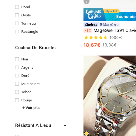
8
Rond
Ovale
Économise
Tonneau
MageGee
MageGee TS91 Clavier filaire compact 60% 61 touches rétroéclairé RGB petit clavier à membrane portable pour ordinateur de bureau compatible a
-1%
Rectangle
(1000+)
18,67€
18,88€
Couleur De Bracelet
Noir
Argent
Doré
Multicolore
Tabac
Rouge
Voir plus
Résistant À L'eau