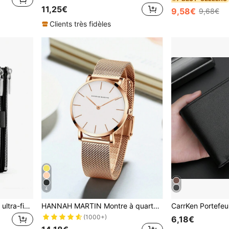
11,25€
9,58€
9,68€
Clients très fidèles
4
MIYIN Portefeuille de main ultra-fin à double pliage, porte-monnaie et porte-cartes multifonction à double fermeture éclair pour femmes, poches superposées pour cartes de crédit, billets de banque, pièces de monnaie, léger et compact portable, convient aux étudiants, aux employés de bureau, aux professionnels d'affaires, s'adapte aux trajets de bureau, aux achats quotidiens, aux courts voyages, porte-monnaie mini minimaliste polyvalent, sac de rangement portable unisexe
HANNAH MARTIN Montre à quartz pour femme Hannah avec bracelet en acier inoxydable, étanche, mouvement japonais, montre de bijouterie fine pour usage casual, fête, voyage, en cadeau pour les étudiants retournant à l'école
(1000+)
6,18€