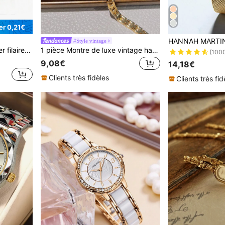
r 0,21€
#Style vintage
vec Windows tablette ordinateur portable jeu blanc
1 pièce Montre de luxe vintage haut de gamme pour femmes, étanche, convenant à la décoration quotidienne, aux sorties et aux rassemblements
(100
9,08€
14,18€
Clients très fidèles
Clients très fid