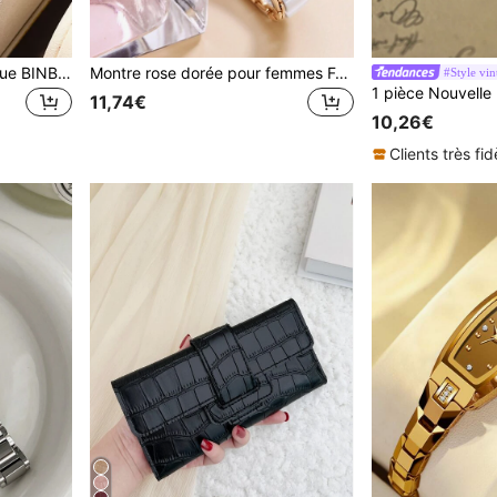
Montre de luxe de la marque BINBOND. Montre homme en or avec boîtier en acier inoxydable. Montre à quartz pour homme avec affichage de la date et du jour, cristaux et cadran lumineux.
Montre rose dorée pour femmes FANSICHEN, montre en céramique de luxe avec diamants et mouvement à quartz, élégante montre étanche pour un usage quotidien et pour offrir en cadeau
#Style vin
11,74€
10,26€
Clients très fid