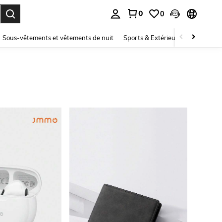
0
0
ouver. Press Enter to select.
Sous-vêtements et vêtements de nuit
Sports & Extérieur
Enfants