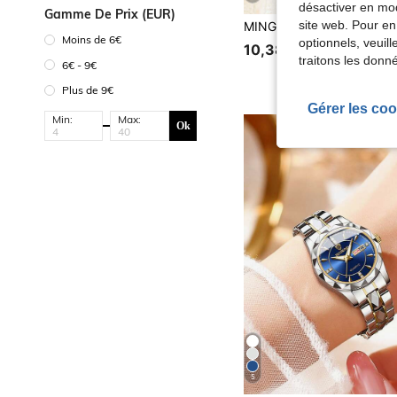
désactiver en mod
Gamme De Prix (EUR)
site web. Pour en
Moins de 6€
optionnels, veuil
10,38€
traitons les donn
6€ - 9€
Plus de 9€
Gérer les coo
Min:
Max:
Ok
5