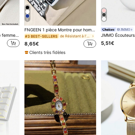
5
FNGEEN 1 pièce Montre pour hommes en acier inoxydable de luxe avec fermoir caché, affichage de la date étanche luminescent pour montre de sport
JMMO
Pablo Raez 1 pièce Montre femme en acier inoxydable plaquée or 18K, boîtier carré, index barres, style minimaliste, cadran blanc, bracelet en cuir PU microfibre noir, élégante, étanche 50m, montre quartz entièrement automatique, montre électronique ponctuelle, convient pour la vie quotidienne, le travail, cadeau haut de gamme pour femme, tenue de soirée, cadeau d'anniversaire, bon choix
de Résistant à l'eau Montres à quartz pour hommes
#3 BEST-SELLERS
5,51€
8,65€
Clients très fidèles