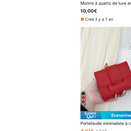
10,00€
Créé il y a 1 an
5
Économise
4,64€