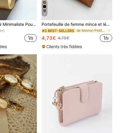
9
HANNAH MARTIN Minimaliste Pour Femme Montre , Mouvement , Waterproof , Noir Boîte À Cadeau , Ensemble De Montre Pour Femme
Portefeuille de femme mince et léger, avec décoration de franges, fenêtre pour carte d'identité, plusieurs couches, fermeture à rabat. Portable, minimaliste, mode, moderne, , anniversaire, Saint-Valentin, cadeau pour femme, fille, dame, sac cadeau, fournitures scolaires, cadeaux pour professeurs, rentrée scolaire
de Marron Petits portefeuilles
#3 BEST-SELLERS
0+)
4,73€
4,75€
èles
Clients très fidèles