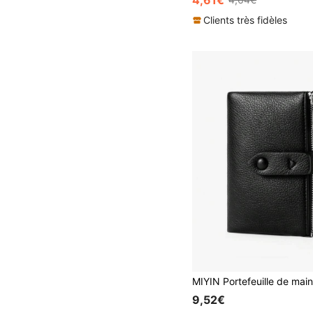
4,61€
Clients très fidèles
9,52€