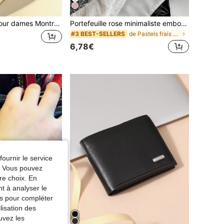
1 pièce Montre pour dames Montre en or Olevs Montre à quartz de luxe élégante, montre-bracelet imperméable en acier de tungstène de marque supérieure avec design en diamant ovale, cadeau de la Saint-Valentin
Portefeuille rose minimaliste embossé détaillé, fin et portable pour les cadres féminins, convient pour le collège, le travail, les déplacements professionnels, le bureau, pour un anniversaire, la Saint-Valentin, les cadeaux pour les enseignants, décontracté chic pour les femmes
de Pastels frais Portefeuilles longs
#3 BEST-SELLERS
6,78€
fournir le service
e. Vous pouvez
re choix. En
nt à analyser le
tés pour compléter
lisation des
uvez les