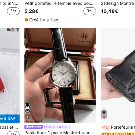
Montre à quartz de luxe en or BINBOND pour femmes, montre de mode pour femmes, étanche, avec éclairage nocturne, en acier inoxydable, pour et loisirs, avec affichage de la date et strass, montre à quartz pour femmes
Petit portefeuille femme avec poche à monnaie, fenêtre pour carte d'identité et fermeture éclair. Portefeuille mini léger avec porte-cartes de crédit. Modèle mode moderne, idéal comme cadeau d'anniversaire, de la Saint-Valentin ou pour professeur. Petit porte-monnaie femme pratique pour l'école, les cours ou les sorties.
5,28€
10,48€
Créé il y a 1 an
4
r 0,03€
Portefeuille minimaliste à rabat et poche petit tri-pli fin pour femme. Portable, pour les cols blancs, les femmes, les étudiantes, le travail, les , les navettes, le bureau, pour l'anniversaire, la Saint-Valentin. Cadeau pour maman. Porte-monnaie, porte-cartes de crédit/d'identité, espèces, passeport, multicouche, fermoir, en PU, couleur unie texturée, fournitures scolaires, cadeaux pour enseignants, retour à l'école.
Portefeuille femme et sac en PU femme. Petit portefeuille à rabat avec porte-monnaie. Portefeuille portable pour hommes, col blanc, étudi
PABLO RAEZ
-1%
Pablo Raez 1 pièce Montre-bracelet de mode décontractée pour hommes, boîtier en acier inoxydable argenté IPS, accessoire d'affaires de mode pour hommes, bracelet en cuir PU microfibre noir doux et confortable de luxe, cadran diamant 3D avec affichage de la date, étanche jusqu'à 50m, nouvelle montre à quartz premium pour hommes, horloge sportive élégante, cadeau de haute qualité pour enseignant, convient pour les amis ou la famille, cadeau pour le père, applicable pour la vie quotidienne/le travail/la décoration de fête, montre habillée, cadeau de remise des diplômes et de mariage
#7 BEST-SELLERS