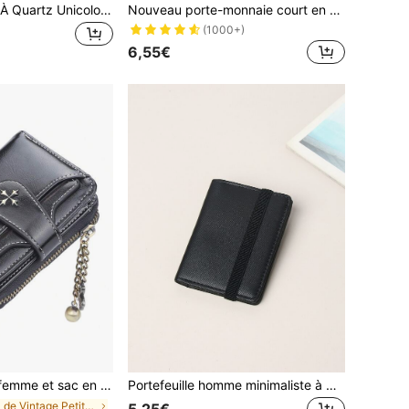
21design Montre À Quartz Unicolore En Acier Inoxydable Sangle À Chiffres Romains Avec Argent Cadran Carré
Nouveau porte-monnaie court en PU noir classique vintage mode avec fermoir twist. Portefeuille multifonctions minimaliste pour femmes. Petit portefeuille, portefeuille, porte-monnaie
(1000+)
6,55€
ants, travail, , navette, bureau. Cadeau pour femmes, hommes, portefeuille, enseignant, petit ami, mari, oncle, frère, père. Idées de cadeaux pour hommes. Porte-monnaie, petit portefeuille
Portefeuille homme minimaliste à poche pour la monnaie, petit et mince, portefeuille bi-plié pour femme. Cadeau pour papa. Portable pour les travailleurs de bureau blancs, femme, collège, travail, entreprise, navettage, bureau. Pour l'anniversaire, la Saint-Valentin, la Fête des Pères, pour le petit ami. Portefeuille bi-plié multifonction, léger et texturé, en faux, pour homme
de Vintage Petits portefeuilles