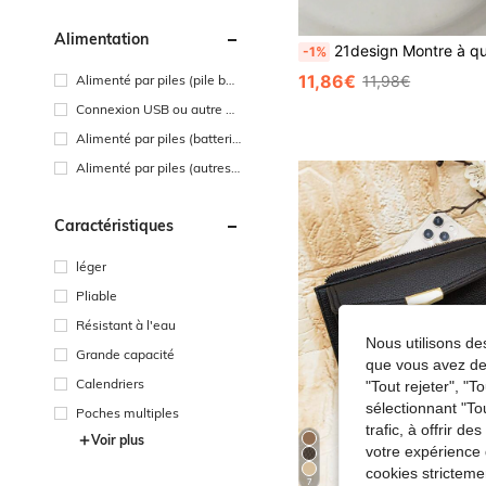
Alimentation
21design Montre à quartz rectangle
-1%
11,86€
11,98€
Alimenté par piles (pile bou
ton/pile plate)
Connexion USB ou autre ali
mentation CC
Alimenté par piles (batterie
rechargeable)
Alimenté par piles (autres
batteries)
Caractéristiques
léger
Pliable
Résistant à l'eau
Nous utilisons des
Grande capacité
que vous avez dem
Calendriers
"Tout rejeter", "
sélectionnant "To
Poches multiples
trafic, à offrir d
Voir plus
votre expérience 
cookies stricteme
7