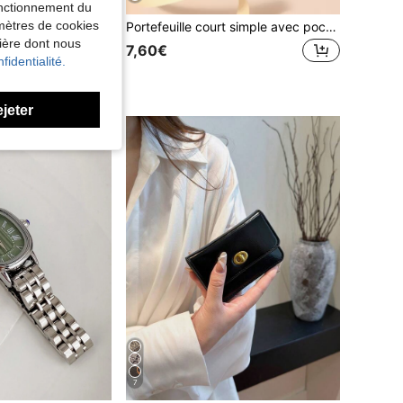
fonctionnement du
amètres de cookies
Montre-bracelet Vintage À Quartz À Cadran Rond Avec Tour Eiffel Design Et Chiffres Romains, Pour Hommes Et Femmes
Portefeuille court simple avec poche à monnaie, cadeau, style entreprise décontracté, ancien style pour homme. Portefeuille, porte-monnaie, portefeuille homme, portefeuille
nière dont nous
7,60€
fidentialité.
ejeter
7