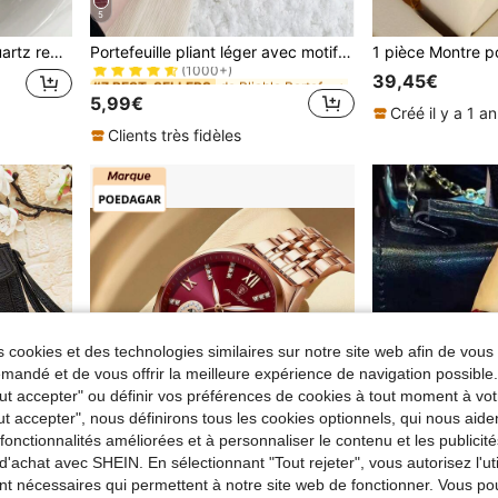
5
de Pliable Portefeuilles longs
#7 BEST-SELLERS
 à pointeur
Portefeuille pliant léger avec motif estampé crocodile, porte-cartes de crédit moderne d', fentes pour cartes d'identité et espèces. Idéal pour le bureau, les trajets domicile-travail, les voyages, les vacances. Cadeau pour les femmes cadres, petite amie, enseignantes. Fournitures scolaires, cadeaux pour les enseignants.
(1000+)
de Pliable Portefeuilles longs
de Pliable Portefeuilles longs
#7 BEST-SELLERS
#7 BEST-SELLERS
39,45€
(1000+)
(1000+)
5,99€
de Pliable Portefeuilles longs
#7 BEST-SELLERS
Créé il y a 1 an
(1000+)
Clients très fidèles
 cookies et des technologies similaires sur notre site web afin de vous 
andé et de vous offrir la meilleure expérience de navigation possibl
Tout accepter" ou définir vos préférences de cookies à tout moment à vot
ut accepter", nous définirons tous les cookies optionnels, qui nous aide
es fonctionnalités améliorées et à personnaliser le contenu et les publici
d'achat avec SHEIN. En sélectionnant "Tout rejeter", vous autorisez l'uti
nt nécessaires qui permettent à notre site web de fonctionner. Vous po