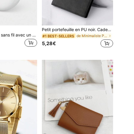
Petit portefeuille en PU noir. Cadeau pour papa, pliable, portable. Convient aux cols blancs, aux femmes, étudiantes, pour le travail, les , les trajets, le bureau. Idéal pour un anniversaire, la Saint-Valentin, les occasions professionnelles, les fournitures scolaires, les cadeaux d'enseignants. Peut aussi convenir aux hommes.
JMMO Écouteurs sans fil avec un son premium, écouteurs à appairage automatique 5.3 avec une longue durée de lecture, légers et étanches, écouteurs sans fil pour iOS et Android, convenant pour les sports et l'entraînement
de Minimaliste Petits portefeuilles
#1 BEST-SELLERS
5,28€