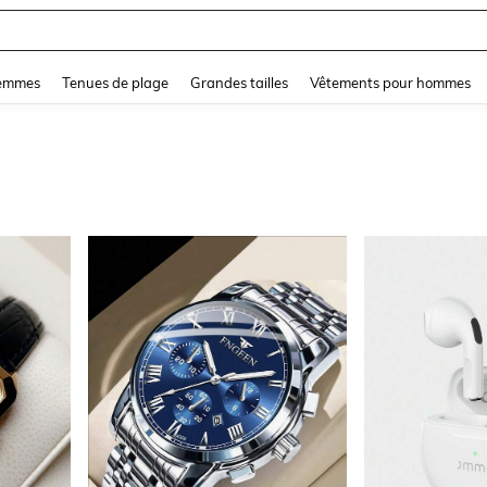
and down arrow keys to navigate search Dernière recherche and Rechercher et Tr
femmes
Tenues de plage
Grandes tailles
Vêtements pour hommes