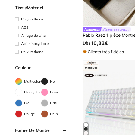
Tissu/matériel
Polyuréthane
ABS
#Tenue de bureau
Alliage de zinc
10,82€
Dès
Acier inoxydable
Clients très fidèles
Polyuréthane
Couleur
Multicolore
Noir
Blanc/Blanche
Rose
Bleu
Gris
Rouge
Brun
Forme De Montre