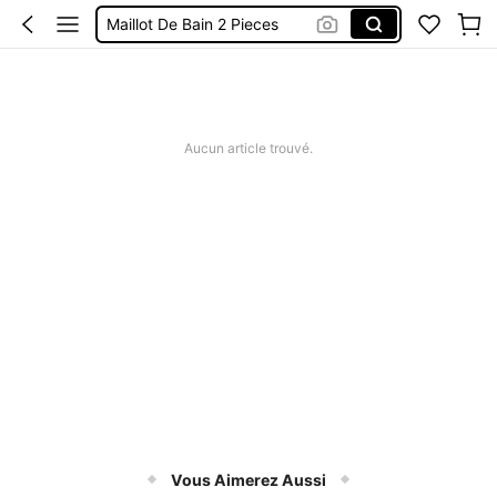
Maillot De Bain 2 Pieces
Robes Femme été
Short Femme été
Maillot De Bain Femme
Aucun article trouvé.
Squishy
Vous Aimerez Aussi