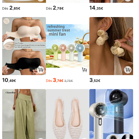
2
2
14
Dès
,85€
Dès
,78€
,35€
10
3
3
,49€
Dès
,74€
,52€
3,75€