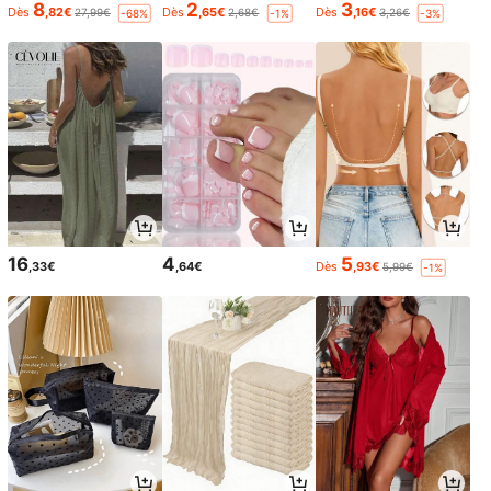
8
2
3
Dès
,82€
Dès
,65€
Dès
,16€
27,99€
2,68€
3,26€
-68%
-1%
-3%
16
4
5
,33€
,64€
Dès
,93€
5,99€
-1%