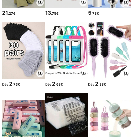
21
13
5
,27€
,75€
,78€
2
2
2
Dès
,73€
Dès
,68€
Dès
,38€