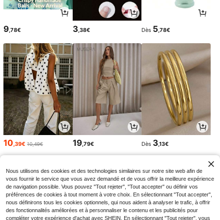
9
3
5
,78€
,38€
Dès
,78€
10
19
3
,39€
,79€
Dès
,13€
10,49€
Nous utilisons des cookies et des technologies similaires sur notre site web afin de
vous fournir le service que vous avez demandé et de vous offrir la meilleure expérience
de navigation possible. Vous pouvez "Tout rejeter", "Tout accepter" ou définir vos
préférences de cookies à tout moment à votre choix. En sélectionnant "Tout accepter",
nous définirons tous les cookies optionnels, qui nous aident à analyser le trafic, à offrir
des fonctionnalités améliorées et à personnaliser le contenu et les publicités pour
compléter votre expérience d'achat avec SHEIN. En sélectionnant "Tout rejeter", vous