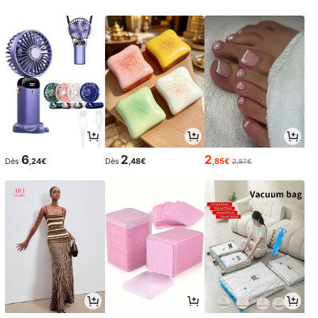
6
2
2
Dès
,24€
Dès
,48€
,85€
2,87€