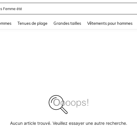
s Femme été
and down arrow keys to navigate search Dernière recherche and Rechercher et Tr
femmes
Tenues de plage
Grandes tailles
Vêtements pour hommes
Aucun article trouvé. Veuillez essayer une autre recherche.