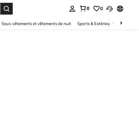
0
0
ouver. Press Enter to select.
Sous-vêtements et vêtements de nuit
Sports & Extérieur
Enfants