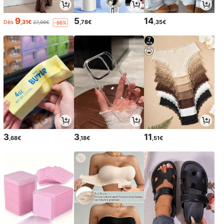
9
5
14
Dès
,31€
,78€
,35€
27,99€
-66%
3
3
11
,68€
,18€
,51€