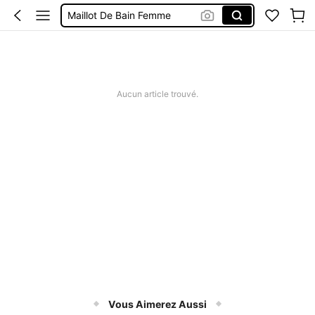
Maillot De Bain Femme
Maillot De Bain 2 Pieces
Robe Longue été
Robe
Aucun article trouvé.
Vous Aimerez Aussi