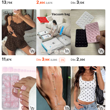
13
2
3
,75€
,85€
Dès
,13€
2,87€
11
3
2
,87€
Dès
,16€
Dès
,35€
3,26€
-3%