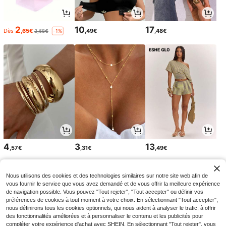
2
10
17
Dès
,65€
,49€
,48€
2,68€
-1%
4
3
13
,57€
,31€
,49€
Nous utilisons des cookies et des technologies similaires sur notre site web afin de
vous fournir le service que vous avez demandé et de vous offrir la meilleure expérience
de navigation possible. Vous pouvez "Tout rejeter", "Tout accepter" ou définir vos
préférences de cookies à tout moment à votre choix. En sélectionnant "Tout accepter",
nous définirons tous les cookies optionnels, qui nous aident à analyser le trafic, à offrir
des fonctionnalités améliorées et à personnaliser le contenu et les publicités pour
compléter votre expérience d'achat avec SHEIN. En sélectionnant "Tout rejeter", vous