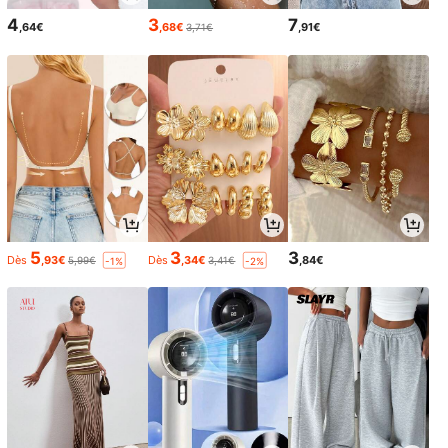
4
3
7
,64€
,68€
,91€
3,71€
5
3
3
Dès
,93€
Dès
,34€
,84€
5,99€
3,41€
-1%
-2%