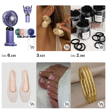
6
3
2
Dès
,24€
,52€
Dès
,38€