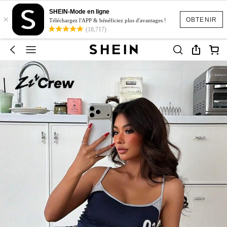
SHEIN-Mode en ligne
×
OBTENIR
Téléchargez l'APP & bénéficiez plus d'avantages !
(18,717)