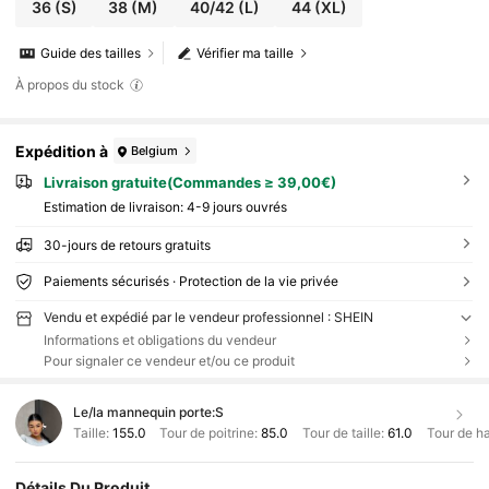
36
(S)
38
(M)
40/42
(L)
44
(XL)
Guide des tailles
Vérifier ma taille
À propos du stock
Expédition à
Belgium
Livraison gratuite(Commandes ≥ 39,00€)
Estimation de livraison:
4-9 jours ouvrés
30-jours de retours gratuits
Paiements sécurisés · Protection de la vie privée
Vendu et expédié par le vendeur professionnel : SHEIN
Informations et obligations du vendeur
Pour signaler ce vendeur et/ou ce produit
Le/la mannequin porte:
S
Taille:
155.0
Tour de poitrine:
85.0
Tour de taille:
61.0
Tour de h
Détails Du Produit