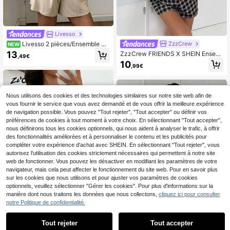
Livesso
ZzzCrew
Livesso 2 pièces/Ensemble Py
NEW
jama pour femme avec T-shirt à ma
13
ZzzCrew FRIENDS X SHEIN Ensem
,49€
nches longues col ras-du-cou grap
ble de pyjama décontracté pour fe
10
hique en anglais et pantalon de nuit
,99€
mmes avec Top imprimé de lettres e
court à jambes larges
t shorts à carreaux
Nous utilisons des cookies et des technologies similaires sur notre site web afin de
vous fournir le service que vous avez demandé et de vous offrir la meilleure expérience
de navigation possible. Vous pouvez "Tout rejeter", "Tout accepter" ou définir vos
préférences de cookies à tout moment à votre choix. En sélectionnant "Tout accepter",
nous définirons tous les cookies optionnels, qui nous aident à analyser le trafic, à offrir
des fonctionnalités améliorées et à personnaliser le contenu et les publicités pour
compléter votre expérience d'achat avec SHEIN. En sélectionnant "Tout rejeter", vous
autorisez l'utilisation des cookies strictement nécessaires qui permettent à notre site
web de fonctionner. Vous pouvez les désactiver en modifiant les paramètres de votre
navigateur, mais cela peut affecter le fonctionnement du site web. Pour en savoir plus
sur les cookies que nous utilisons et pour ajuster vos paramètres de cookies
optionnels, veuillez sélectionner "Gérer les cookies". Pour plus d'informations sur la
manière dont nous traitons les données que nous collectons,
cliquez ici pour consulter
notre Politique de confidentialité.
9
Tout rejeter
Tout accepter
ZzzCrew