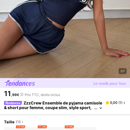
1/7
11
,99€
Prix TTC, droits inclus
ZzzCrew Ensemble de pyjama camisole
5,00
(
1
)
& short pour femme, coupe slim, style sport,
blocs de couleurs patchwork, imprimé numér
o, look hot girl
Taille
FR
10 left
11 left
10 left