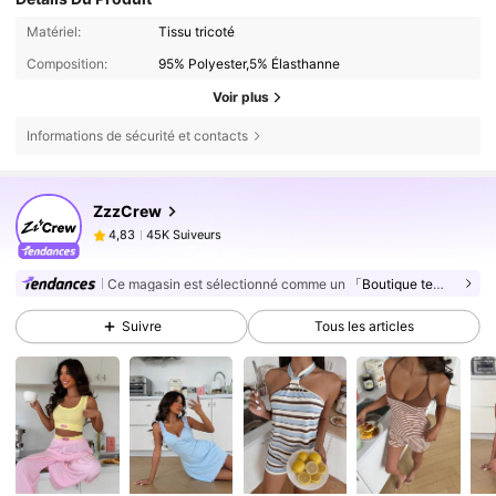
Matériel:
Tissu tricoté
Composition:
95% Polyester,5% Élasthanne
Voir plus
Informations de sécurité et contacts
45K Suiveurs
4,83
ZzzCrew
45K Suiveurs
4,83
j***p
est en train de naviguer
45K Suiveurs
4,83
Ce magasin est sélectionné comme un
「Boutique tendance」
45K Suiveurs
4,83
Suivre
Tous les articles
45K Suiveurs
4,83
45K Suiveurs
4,83
45K Suiveurs
4,83
45K Suiveurs
4,83
45K Suiveurs
4,83