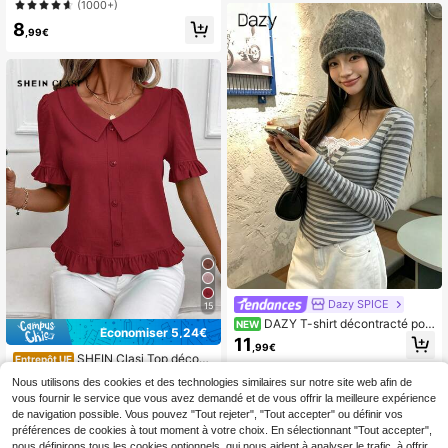
man à détails de boutons bicolores,
(1000+)
t-shirts graphiques femmes, hauts
8
,99€
Dazy SPICE
15
DAZY T-shirt décontracté pou
NEW
Économiser 5,24€
r femme, coupe slim, rayures, patch
11
,99€
work en dentelle, demi-boutonnag
SHEIN Clasi Top décontr
Entrepôt UE
e, style streetwear pour le quotidien
acté à manches courtes avec bouto
5
Nous utilisons des cookies et des technologies similaires sur notre site web afin de
,25€
-49%
10,49€
ns devant, couleur unie. Tenue de t
vous fournir le service que vous avez demandé et de vous offrir la meilleure expérience
ous les jours, sortie, été pour femme
s
de navigation possible. Vous pouvez "Tout rejeter", "Tout accepter" ou définir vos
préférences de cookies à tout moment à votre choix. En sélectionnant "Tout accepter",
nous définirons tous les cookies optionnels, qui nous aident à analyser le trafic, à offrir