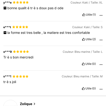
y***e
Couleur: Kaki / Taille: XL
bonne
qualit
é
tr
è
s
doux
pas
d
ode
Utile
(1)
e***t
Couleur: Kaki / Taille: S
la
forme
est
tres
belle
,
la
matiere
est
tres
confortable
Utile
(2)
o***9
Couleur: Bleu marine / Taille: L
Tr
è
s
bon
mercredi
Utile
(0)
s***1
Couleur: Bleu marine / Taille: M
tr
è
s
joli
Utile
(0)
73K Suiveurs
4,85
Zolique
73K Suiveurs
4,85