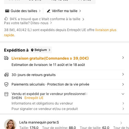
Guide des tailles
Vérifier ma taille
94%
a trouvé que c'était conforme à la taille
Pas votre taille? Dites-nous
​38 (M), 40/42 (L) sont expédiés depuis Entrepôt UE offre
livraison plus
rapide
.
Expédition à
Belgium
Livraison gratuite(Commandes ≥ 39,00€)
Estimation de livraison:
le 11 août et le 18 août
30-jours de retours gratuits
Paiements sécurisés · Protection de la vie privée
Vendu et expédié par le vendeur professionnel :
SHEIN
Entrepôt UE
Informations et obligations du vendeur
Pour signaler ce vendeur et/ou ce produit
Le/la mannequin porte:
S
Taille:
176.0
Tour de poitrine:
88.0
Tour de taille:
62.0
Tour de h