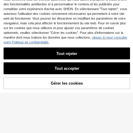
des fonctionnalités améliorées et à personnaliser le contenu et les publicités pour
compléter votre expérience d'achat avec SHEIN. En sélectionnant "Tout rejeter", vous
autorisez l'utilisation des cookies strictement nécessaires qui permettent à notre site
web de fonctionner. Vous pouvez les désactiver en modifiant les paramètres de votre
navigateur, mais cela peut affecter le fonctionnement du site web. Pour en savoir plus
sur les cookies que nous utilisons et pour ajuster vos paramètres de cookies
optionnels, veuillez sélectionner "Gérer les cookies". Pour plus d'informations sur la
manière dont nous traitons les données que nous collectons,
cliquez ici pour consulter
notre Politique de confidentialité.
Tout rejeter
21
#Messy chic
Tout accepter
MUSERA T-shirt col ron
Entrepôt UE
d surdimensionné doux, capsule ve
SHEIN LUNE T-shirt déc
Entrepôt UE
#1 BEST-SELLERS
de Doux pour la peau Hauts, chemisiers et t-shirts
stimentaire décontractée, t-shirt sur
ontracté et confortable pour femme
(1000+)
Gérer les cookies
11
CRAQUEZ DES MAINTENANT
AJOUTER AU PANIER
dimensionné pour tous les jours, aér
s, col rond, épaules dégagées, rever
,38€
8
oport, rentrée scolaire, printemps, ét
s rabattable, couleur bourgogne
,41€
é, vacances