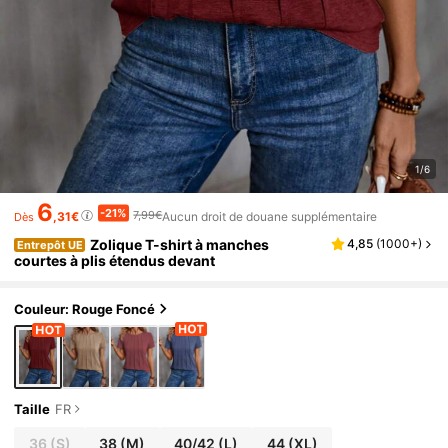
1/6
6
-21%
7,99€
,31€
Aucun droit de douane supplémentaire
Dès
Zolique T-shirt à manches
4,85
(
1000+
)
Entrepôt UE
courtes à plis étendus devant
Couleur: Rouge Foncé
Taille
FR
36
(S)
38
(M)
40/42
(L)
44
(XL)