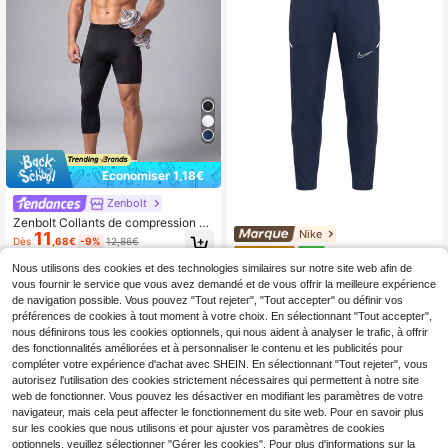
Économiser 1,18€
Zenbolt
Zenbolt Collants de compression as
Nike
11
ymétriques à une jambe pour homm
Dès
,68€
-9%
12,86€
es, leggings capri noirs à une jamb
Nike Dri-Fit Acade
Entrepôt UE
NEW
e, couche de base sportive pour le
37
my Kpz Men's Training Pants
Nous utilisons des cookies et des technologies similaires sur notre site web afin de
,78€
basketball & la gym
vous fournir le service que vous avez demandé et de vous offrir la meilleure expérience
de navigation possible. Vous pouvez "Tout rejeter", "Tout accepter" ou définir vos
préférences de cookies à tout moment à votre choix. En sélectionnant "Tout accepter",
nous définirons tous les cookies optionnels, qui nous aident à analyser le trafic, à offrir
des fonctionnalités améliorées et à personnaliser le contenu et les publicités pour
compléter votre expérience d'achat avec SHEIN. En sélectionnant "Tout rejeter", vous
autorisez l'utilisation des cookies strictement nécessaires qui permettent à notre site
web de fonctionner. Vous pouvez les désactiver en modifiant les paramètres de votre
navigateur, mais cela peut affecter le fonctionnement du site web. Pour en savoir plus
sur les cookies que nous utilisons et pour ajuster vos paramètres de cookies
optionnels, veuillez sélectionner "Gérer les cookies". Pour plus d'informations sur la