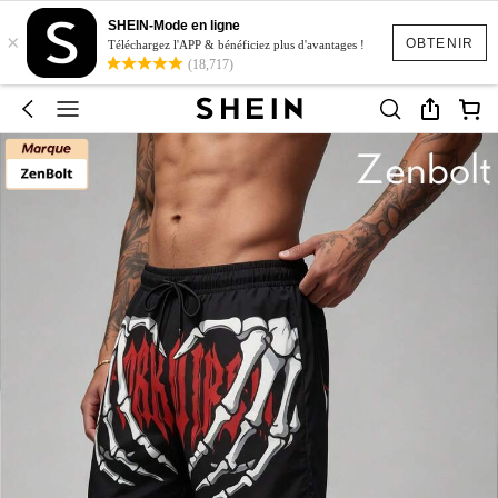
SHEIN-Mode en ligne
×
OBTENIR
Téléchargez l'APP & bénéficiez plus d'avantages !
(18,717)