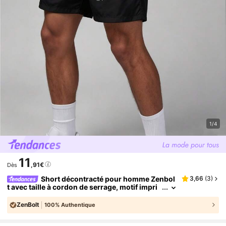
1/4
11
,91€
Dès
Short décontracté pour homme Zenbol
3,66
(
3
)
t avec taille à cordon de serrage, motif impri
mé étoiles et lettres, ceinture élastique, poch
es latérales, idéal pour le streetwear
ZenBolt
100% Authentique