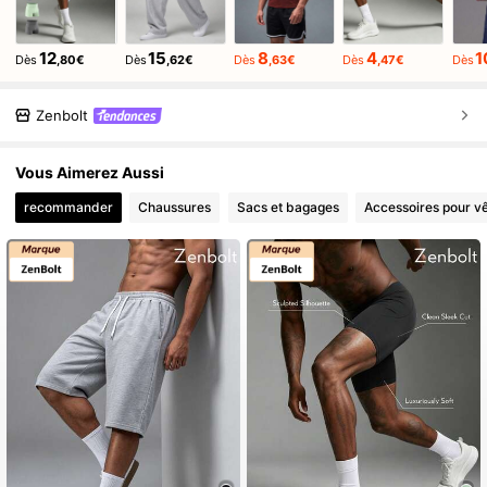
12
15
8
4
1
Dès
,80€
Dès
,62€
Dès
,63€
Dès
,47€
Dès
Zenbolt
Vous Aimerez Aussi
recommander
Chaussures
Sacs et bagages
Accessoires pour v