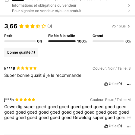
Informations et obligations du vendeur
Pour signaler ce vendeur et/ou ce produit
3,66
(3)
Voir plus
Petit
Fidèle à la taille
Grand
0%
100%
0%
bonne qualité
(1)
k***8
Couleur: Noir / Taille: S
Super
bonne
qualit
é
je
le
recommande
Utile
(0)
j***h
Couleur: Roux / Taille: M
Geweldig
super
goed
goed
goed
goed
goed
goed
goed
goed
goed
goed
goed
goed
goed
goed
goed
goed
goed
goed
goed
goed
goed
goed
goed
goed
goed
Geweldig
super
goed
goed
goed
goed
goed
goed
goed
goed
goed
goed
goed
goed
goed
Utile
(0)
goed
goed
goed
goed
goed
goed
goed
goed
goed
goed
goed
goed
Geweldig
super
goed
goed
goed
goed
goed
goed
goed