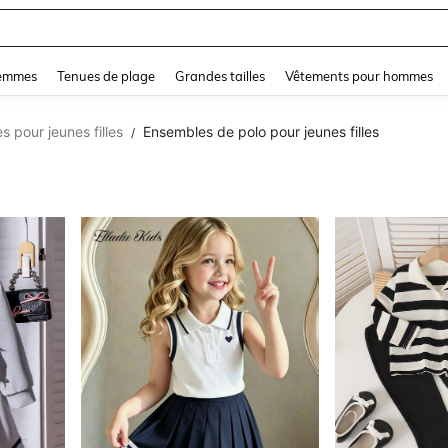
and down arrow keys to navigate search Dernière recherche and Rechercher et Tr
femmes
Tenues de plage
Grandes tailles
Vêtements pour hommes
 pour jeunes filles
Ensembles de polo pour jeunes filles
/