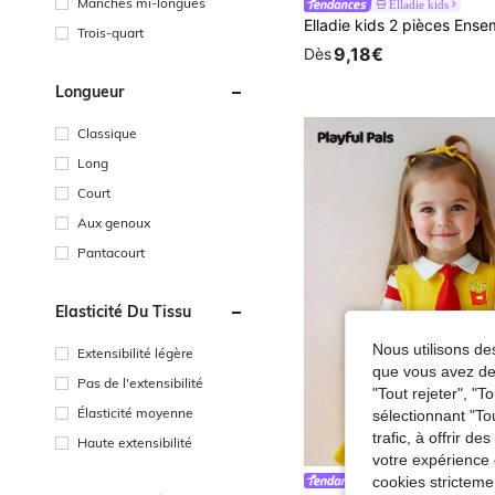
Manches mi-longues
Elladie kids
Trois-quart
9,18€
Dès
Longueur
Classique
Long
Court
Aux genoux
Pantacourt
Élasticité Du Tissu
Nous utilisons des
Extensibilité légère
que vous avez dem
Pas de l'extensibilité
"Tout rejeter", "
Élasticité moyenne
sélectionnant "To
trafic, à offrir d
Haute extensibilité
votre expérience 
cookies stricteme
Playful Pals