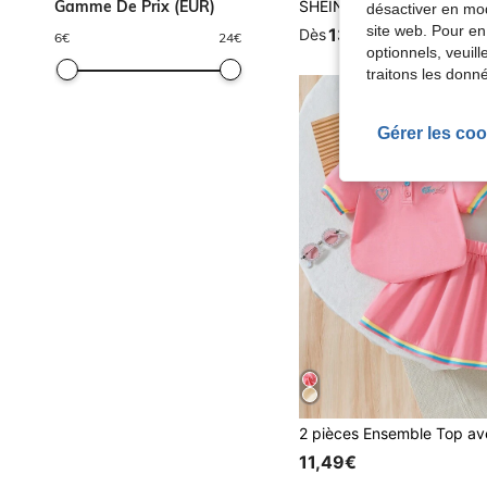
Gamme De Prix (EUR)
désactiver en mod
site web. Pour en
13,49€
Dès
6
€
24
€
optionnels, veuil
traitons les donn
Gérer les coo
11,49€