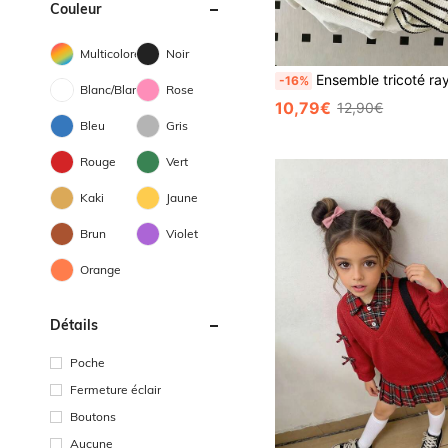
Couleur
Multicolore
Noir
Ensemble tricoté rayé pour filles, top décontracté avec broderie cœur + pantalon long, ensemble 2 pièces,
-16%
Blanc/Blanche
Rose
10,79€
12,90€
Bleu
Gris
Rouge
Vert
Kaki
Jaune
Brun
Violet
Orange
Détails
Poche
Fermeture éclair
Boutons
Aucune