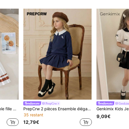
PrepCrw
Genkim
SHEIN Playful Pals Ensemble fille composé d'un débardeur court à rayures et imprimé lettres avec col polo et d'une jupe plissée évasée à taille élastique. Tenue décontractée minimaliste style universitaire, idéale pour la rentrée scolaire
PrepCrw 2 pièces Ensemble élégant et polyvalent pour jeunes filles avec polo à manches longues en tricot col blanc marine et jupe plissée mini rayée bleu marine et blanc. Convient pour les sorties décontractées, les rassemblements, les vacances, l'automne/l'hiver, Noël. Jupe plissée bleu marine pour jeune fille, uniforme scolaire, tenue scolaire pour filles, ensemble jupe de tennis pour filles, Top col bleu marine pour jeune fille
35 restant
9,09€
12,79€