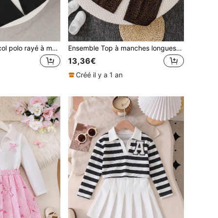
Ensemble Top à col polo rayé à manches longues + pantalon évasé casual pour jeunes filles
Ensemble Top à manches longues avec nœud imprimé léopard et pantalon décontracté Automne/Hiver, ensemble nœud léopard, adorable pour fille, Sweat-shirt-shirt en polaire + pantalon léopard, tenue mignonne pour jeune fille, fondre le cœur, extrêmement adorable
13,36€
Créé il y a 1 an