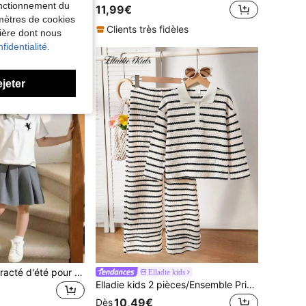
Elladie kids Ensemble 2 pièces pour jeunes filles, t-shirt polo à manches longues en tricot crème avec col et jupe plissée en denim avec décoration de broderie de nœud, tenue décontractée de mode pour le début de l'automne
fonctionnement du
11,99€
amètres de cookies
Clients très fidèles
nière dont nous
fidentialité.
ejeter
Ensemble décontracté d'été pour filles, style sport universitaire, chemise polo à manches courtes avec broderie de cheval et garniture contrastée + jupe mini plissée
Elladie kids
Elladie kids 2 pièces/Ensemble Printemps/Automne Filles Noir & Blanc Style Coréen Rayé Polo Tricoté, Ensemble Deux Pièces Filles Col Tournant Manches Longues Pantalon Large, Tenue Décontractée Filles Pour Sorties, Shopping, Sports, Vacances, Photographie Et Activités Quotidiennes
10,49€
Dès