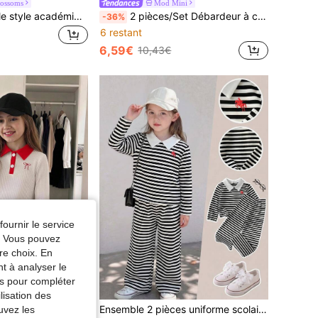
Iossoms
Mod Mini
2 pièces Ensemble style académique pour jeunes filles, débardeur blanc à col polo avec motif fraise & jupe rouge, léger pour l'été
2 pièces/Set Débardeur à col rayé et jupe-short en jean pour jeunes filles, style décontracté, été
-36%
6 restant
6,59€
10,43€
fournir le service
e. Vous pouvez
re choix. En
nt à analyser le
tés pour compléter
lisation des
Ensemble 2 pièces uniforme scolaire automne pour jeunes filles, nouveau sweat-shirt tricoté rayé mode automne polyvalent, décontracté et mignon, col rabattu brodé, manches longues, pantalon, convient pour le port extérieur
uvez les
kids