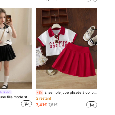
Ensemble jupe plissée à col polo et manches courtes pour filles, nouveau style scolaire jeune fille 2 pièces
ix Kids
-1%
Genkimix Kids Jeune fille mode style coréen simple avec nœud décoratif,Topt à col contrasté noir et blanc avec manches bouffantes et jupe plissée noire. Ensemble polo pour filles
2 restant
7,41€
7,51€