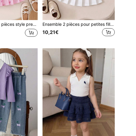
ign de nœud ludique, tissu doux et agréable à la peau avec confort élastique, coupe dynamique, style polyvalent doux et délicat pour les sorties quotidiennes et l'école, vêtements pour enfants
Ensemble 2 pièces pour petites filles style preppy avec top court col polo rayé et patch lettre & jupe plissée pour la rentrée scolaire
10,21€