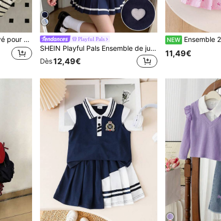
 style simple décontracté et polyvalent
Ensemble 2 pièces style preppy pour jeunes filles, Top blanc côtelé à col polo associé à une jupe plissée rose côtelée avec nœud, des
Playful Pals
NEW
SHEIN Playful Pals Ensemble de jupe bleu marine mignon pour filles de 4 à 7 ans, saison de la rentrée scolaire, style académique, Top à manches longues avec col rabattu et patch brodé de cœur + mini-jupe plissée, vêtements d'enfants printemps/été, convient comme cadeau d'uniforme scolaire pour filles, tenue décontractée quotidienne, sorties, réunions de sœurs, fêtes
11,49€
12,49€
Dès