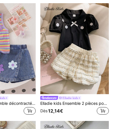
kids
Elladie kids
Elladie kids Ensemble décontracté en 2 pièces pour tout-petites filles : Top tricoté sans manches avec contraste de couleurs, motif floral brodé arc-en-ciel côtelé et jupe en jean à taille haute enveloppante
Elladie kids Ensemble 2 pièces pour filles, T-shirt noir à col polo avec broderie florale et manches bouffantes courtes + short abricot multicouche style gâteau, convient pour la vie quotidienne, les déplacements, les voyages, les vacances, les tenues d'été
12,14€
Dès