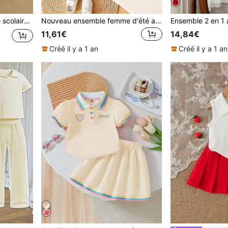
ini-jupe à carreaux rouges longueur genou, ensemble 2 pièces
Nouveau ensemble femme d'été avec Top sans manches col et jupe plissée, nouveau ensemble style preppy jeune fille d'été avec polo sans manches et jupe plissée contrastée, uniforme style britannique de petite princesse avec patch brodé 3D, tissu doux, taille élastique et jupe évasée
11,61€
14,84€
Créé il y a 1 an
Créé il y a 1 an