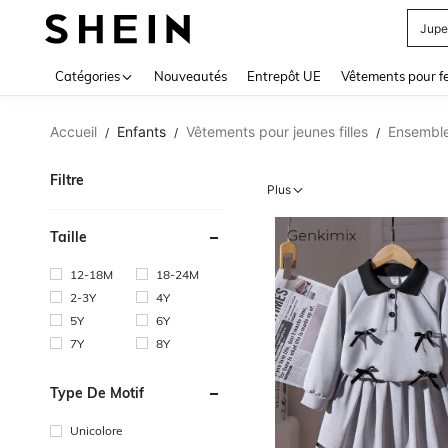
Jupe
Use up 
Catégories
Nouveautés
Entrepôt UE
Vêtements pour 
Accueil
Enfants
Vêtements pour jeunes filles
Ensembles
/
/
/
Filtre
Plus
Taille
12-18M
18-24M
2-3Y
4Y
5Y
6Y
7Y
8Y
Type De Motif
Unicolore