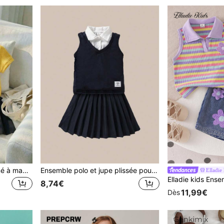
2 pièces/set T-shirt imprimé à manches courtes avec col polo décontracté pour filles et jupe-short plissée à volants, ensemble assorti
Ensemble polo et jupe plissée pour fillettes, style académique élégant. Top de couleur unie avec col ouvert blanc + jupe plissée
Elladie 
8,74€
11,99€
Dès