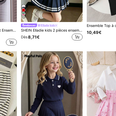
14
Elladie kids
Genkimix Kids 2 pièces/set Ensemble de vêtements pour jeunes filles avec Top à manches longues à col avec nœud aux poignets et jupe, Noir et Gris, Top de gamme, Ensemble de vêtements pour enfants en automne
SHEIN Elladie kids 2 pièces ensemble de style scolaire pour jeune fille, débardeur avec imprimé cœur col cranté et jupe plissée avec bordure de ruban, convient pour la saison de la rentrée scolaire en été
10,49€
8,71€
Dès