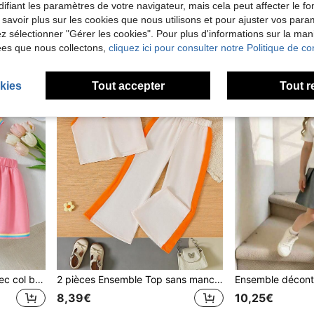
SHEIN Playful Pals 2 pièces/Set Costume de personnage de dessin animé mignon pour jeune fille, convient pour le jeu en plein air, les fêtes, les anniversaires, les scènes, les parcs d'attractions
ifiant les paramètres de votre navigateur, mais cela peut affecter le 
11,97€
 savoir plus sur les cookies que nous utilisons et pour ajuster vos par
9,49€
Dès
lez sélectionner "Gérer les cookies". Pour plus d'informations sur la ma
ées que nous collectons,
cliquez ici pour consulter notre Politique de con
kies
Tout accepter
Tout r
2 pièces Ensemble Top avec col brodé et jupe décontracté en patchwork pour filles
2 pièces Ensemble Top sans manches blocs de couleurs + pantalon décontracté pour filles, orange et abricot, tenue d'été pour filles
8,39€
10,25€