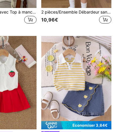
Ensemble 2 en 1 avec Top à manches longues décontracté et pantalon en jean pour jeune fille
2 pièces/Ensemble Débardeur sans manches col polo style universitaire décontracté avec broderie poney et jupe à volants multicouches style gâteau pour filles, été
10,96€
Économiser 3,84€