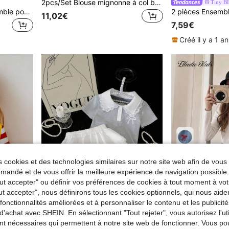
2pcs/Set Blouse mignonne à col brodé mode pour jeunes filles + Jupe décontractée patchwork
Tiny B
Elladie kids 2 pièces Ensemble pour fille tout-petit, chemise polo à manches courtes et pantalon long décontracté pour printemps/été, convient pour le port quotidien décontracté
11,02€
7,59€
Créé il y a 1 an
 cookies et des technologies similaires sur notre site web afin de vous 
andé et de vous offrir la meilleure expérience de navigation possibl
Tout accepter" ou définir vos préférences de cookies à tout moment à vot
ut accepter", nous définirons tous les cookies optionnels, qui nous aide
es fonctionnalités améliorées et à personnaliser le contenu et les publici
d'achat avec SHEIN. En sélectionnant "Tout rejeter", vous autorisez l'uti
Ensemble Top col polo à patchwork en dentelle et jupe bouffante pour filles, style coréen doux pour le port quotidien, les fêtes d'anniversaire, les vacances
nt nécessaires qui permettent à notre site web de fonctionner. Vous po
Elladie 