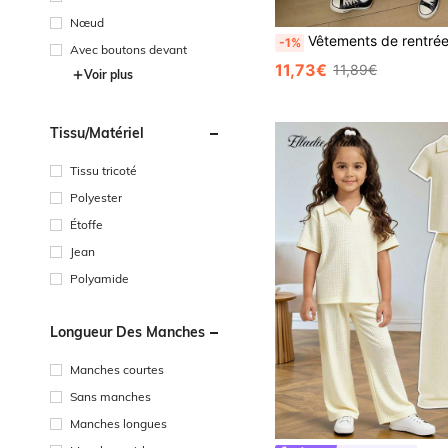
Nœud
Vêtements de rentrée scolaire pour filles, nouveau style preppy mignon automne/été, polo avec col contrasté, design 2 en 1, nœud papillon, Top décontracté à manches longues et m
-1%
Avec boutons devant
11,73€
11,89€
Voir plus
Tissu/matériel
Tissu tricoté
Polyester
Étoffe
Jean
Polyamide
Longueur Des Manches
Manches courtes
Sans manches
Manches longues