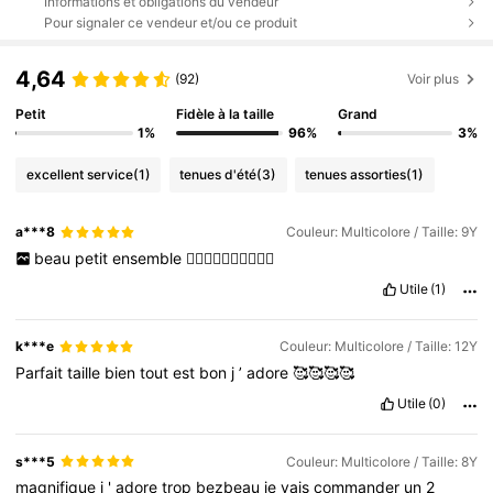
Informations et obligations du vendeur
Pour signaler ce vendeur et/ou ce produit
4,64
(92)
Voir plus
Petit
Fidèle à la taille
Grand
1%
96%
3%
excellent service
(1)
tenues d'été
(3)
tenues assorties
(1)
a***8
Couleur: Multicolore / Taille: 9Y
beau
petit
ensemble
👍🏽😊👍🏽😊👍🏽👍🏽
Utile
(1)
k***e
Couleur: Multicolore / Taille: 12Y
Parfait
taille
bien
tout
est
bon
j
’
adore
🥰🥰🥰🥰
Utile
(0)
s***5
Couleur: Multicolore / Taille: 8Y
magnifique
j
'
adore
trop
bezbeau
je
vais
commander
un
2