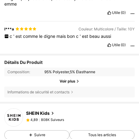
emme
Utile
(0)
l***a
Couleur: Multicolore / Taille: 10Y
c
'
est
comme
le
digne
mais
bon
c
'
est
beau
aussi
Utile
(0)
Détails Du Produit
Composition:
95% Polyester,5% Élasthanne
Voir plus
Informations de sécurité et contacts
808K Suiveurs
4,89
SHEIN Kids
808K Suiveurs
4,89
y***n
est en train de naviguer
808K Suiveurs
4,89
Suivre
Tous les articles
808K Suiveurs
4,89