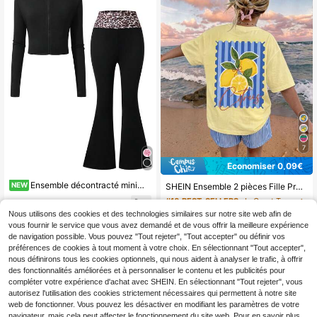
7
Économiser 0,09€
Ensemble décontracté minimaliste 2 pièces pour filles, veste zippée ajustée en tissu de soie de lait noir et pantalon évasé slim à imprimé léopard avec taille élastique, convient pour le port quotidien, le sport, le yoga ou les trajets
NEW
SHEIN Ensemble 2 pièces Fille Préadolescente Fille Préadolescente Décontracté Minimaliste Motif dessin animé Manches Courtes & Short, Convient pour l'Été
#10 BEST-SELLERS
de Court T-shirts pour filles
9
Dès
,49€
Nous utilisons des cookies et des technologies similaires sur notre site web afin de
8
Dès
,90€
-1%
8,99€
vous fournir le service que vous avez demandé et de vous offrir la meilleure expérience
de navigation possible. Vous pouvez "Tout rejeter", "Tout accepter" ou définir vos
préférences de cookies à tout moment à votre choix. En sélectionnant "Tout accepter",
nous définirons tous les cookies optionnels, qui nous aident à analyser le trafic, à offrir
des fonctionnalités améliorées et à personnaliser le contenu et les publicités pour
compléter votre expérience d'achat avec SHEIN. En sélectionnant "Tout rejeter", vous
autorisez l'utilisation des cookies strictement nécessaires qui permettent à notre site
web de fonctionner. Vous pouvez les désactiver en modifiant les paramètres de votre
navigateur, mais cela peut affecter le fonctionnement du site web. Pour en savoir plus