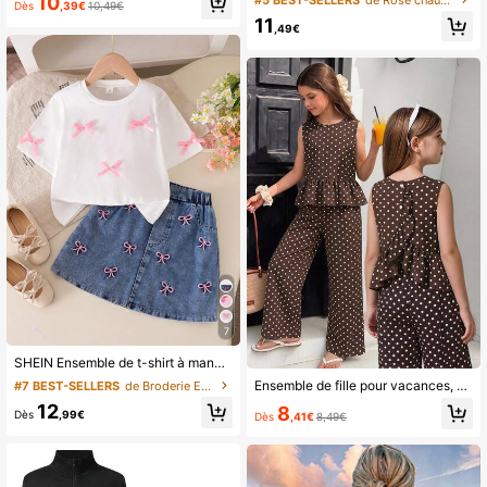
10
Dès
,39€
10,49€
11
,49€
7
SHEIN Ensemble de t-shirt à manches courtes à col rond blanc avec décoration de nœud papillon doux + jupe en jean rose avec broderie de nœud 3D pour filles, printemps/été. Ensemble léger pour filles, doux et mignon, à la mode et élégant, minimaliste, convenant pour les sorties quotidiennes, les loisirs, l'école et d'autres occasions
Ensemble de fille pour vacances, décontracté, trajet quotidien, top sans manches à col rond avec ourlet à volants et imprimé à pois, et pantalon long ample
#7 BEST-SELLERS
de Broderie Ensembles pour filles préadolescentes
12
8
Dès
,99€
Dès
,41€
8,49€