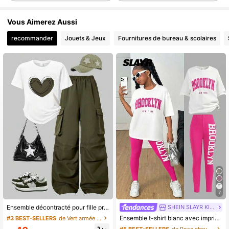
808K Suiveurs
4,89
Vous Aimerez Aussi
808K Suiveurs
4,89
recommander
Jouets & Jeux
Fournitures de bureau & scolaires
808K Suiveurs
4,89
808K Suiveurs
4,89
808K Suiveurs
4,89
808K Suiveurs
4,89
808K Suiveurs
4,89
7
SHEIN SLAYR KIDS
Ensemble décontracté pour fille préadolescente avec t-shirt à manches courtes imprimé cœur et pantalon cargo, rentrée scolaire
Ensemble t-shirt blanc avec imprimé lettres vertes et leggings verts, tenue décontractée et quotidienne pour préadolescentes
#3 BEST-SELLERS
de Vert armée Ensembles pour filles préadolescente
#5 BEST-SELLERS
de Rose chaud Ensembles pour filles préadolescente