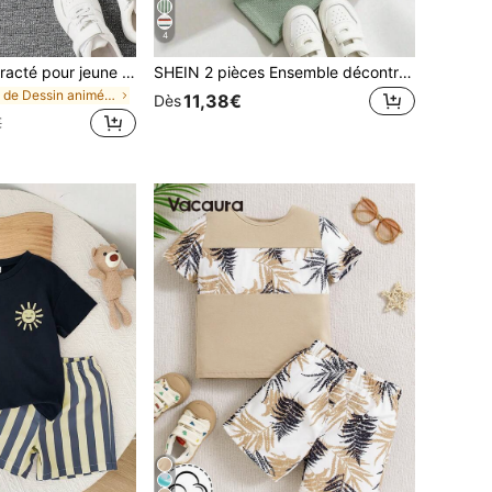
4
Ensemble décontracté pour jeune garçon avec t-shirt à col rond à manches courtes et imprimé lettres & dessins animés et short, pour un port quotidien
SHEIN 2 pièces Ensemble décontracté basique polyvalent pour jeunes garçons, manches courtes & pantalon long, convient pour les sorties, l'école, les rassemblements quotidiens, les tenues de printemps et d'été, les tenues d'hiver, les tenues d'automne, fermeture éclair, vêtements pour jeunes garçons, Sweat-shirt col rond, ensembles
de Dessin animé Ensemble de t-shirts pour jeunes g
11,38€
Dès
€