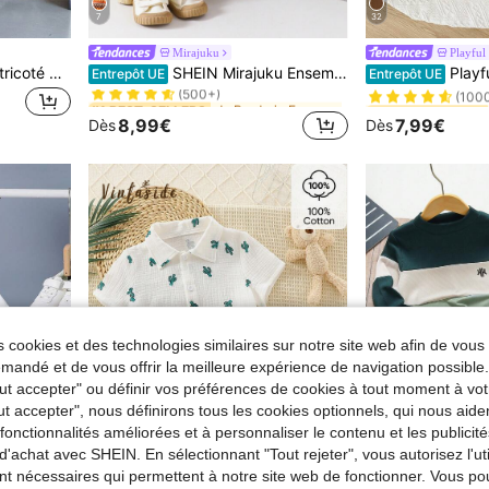
7
32
Mirajuku
Playful 
de Broderie Ensembles pour jeunes garçons
#1 BEST-SELLERS
#1 BEST-SELLERS
SHEIN 2 pièces Ensemble tricoté pour jeune garçon, style décontracté universitaire, confortable, col rond, manches courtes, t-shirt et pantalon long, ensemble noir, ensemble t-shirt, Top basique, bas basique, ensemble Y2K, printemps/été
SHEIN Mirajuku Ensemble chemise à manches courtes et shorts pour jeune garçon, tenue t-shirt mode été
Playful Pals 2 pièces/Ensemble Top à col rond à manc
Entrepôt UE
Entrepôt UE
(500+)
(100
de Broderie Ensembles pour jeunes garçons
de Broderie Ensembles pour jeunes garçons
#1 BEST-SELLERS
#1 BEST-SELLERS
#1 BEST-SELLERS
#1 BEST-SELLERS
(500+)
(500+)
(100
(100
8,99€
7,99€
Dès
Dès
de Broderie Ensembles pour jeunes garçons
#1 BEST-SELLERS
#1 BEST-SELLERS
(500+)
(100
 cookies et des technologies similaires sur notre site web afin de vous 
andé et de vous offrir la meilleure expérience de navigation possibl
Tout accepter" ou définir vos préférences de cookies à tout moment à vot
ut accepter", nous définirons tous les cookies optionnels, qui nous aide
es fonctionnalités améliorées et à personnaliser le contenu et les publici
d'achat avec SHEIN. En sélectionnant "Tout rejeter", vous autorisez l'uti
nt nécessaires qui permettent à notre site web de fonctionner. Vous po
7
4