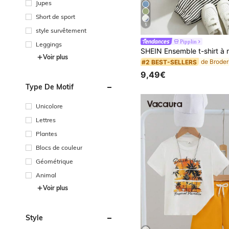
Jupes
Short de sport
5
style survêtement
Pipplin
Leggings
Voir plus
#2 BEST-SELLERS
9,49€
Type De Motif
Unicolore
Lettres
Plantes
Blocs de couleur
Géométrique
Animal
Voir plus
Style