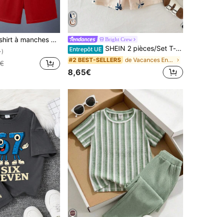
t short imprimé lettres pour jeune garçon, style décontracté
Bright Crew
SHEIN 2 pièces/Set T-shirt et short d'été décontracté pour garçons, imprimé arbre de noix de coco, tenue de vacances
Entrepôt UE
+)
de Vacances Ensembles pour jeunes garçons
#2 BEST-SELLERS
€
8,65€