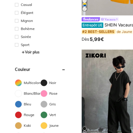
Casual
Élégant
Vacaura
Mignon
SHEIN Vacaura 2 pièces/set T-shirt à manches courtes avec imprimé slogan d'arbre de noix de coco décontracté pour jeune garçon et short assorti. Con
Entrepôt UE
Bohème
#2 BEST-SELLERS
Soirée
5,99€
Dès
Sport
Voir plus
Couleur
Multicolore
Noir
Blanc/Blanche
Rose
Bleu
Gris
Rouge
Vert
Kaki
Jaune