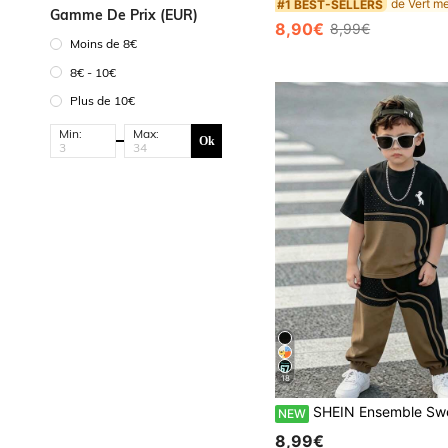
#1 BEST-SELLERS
Gamme De Prix (EUR)
8,90€
8,99€
Moins de 8€
8€ - 10€
Plus de 10€
Min:
Max:
Ok
18
SHEIN Ensemble Sweat-shirt-shirt à manches longues et jogging pour garçons, couleur noire et kaki, imprimé vague abstrait,
NEW
8,99€