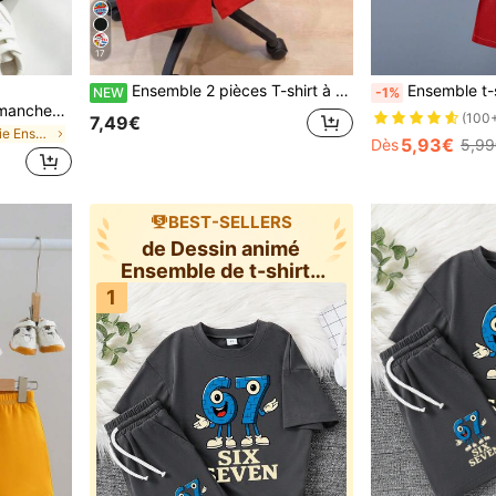
17
Ensemble 2 pièces T-shirt à manches courtes et short décontracté minimaliste pour jeunes garçons, convient pour l'été, motif de dessin animé
Ensemble t-shirt à manches courtes col rond e
NEW
-1%
SHEIN Ensemble t-shirt à manches courtes et pantalon pour jeune garçon, style sport, style vintage américain, blocs de couleurs, confortable, ample, col rond, motif floral rétro minimaliste et lettres anglaises "King"
(100
7,49€
de Broderie Ensembles pour jeunes garçons
5,93€
Dès
5,99
BEST-SELLERS
de Dessin animé
Ensemble de t-shirts
pour jeunes g
1