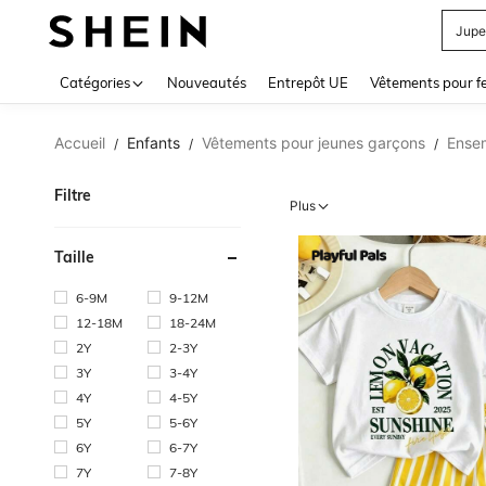
Mail
Use up 
Catégories
Nouveautés
Entrepôt UE
Vêtements pour 
Accueil
Enfants
Vêtements pour jeunes garçons
Ensem
/
/
/
Filtre
Plus
Taille
6-9M
9-12M
12-18M
18-24M
2Y
2-3Y
3Y
3-4Y
4Y
4-5Y
5Y
5-6Y
6Y
6-7Y
7Y
7-8Y