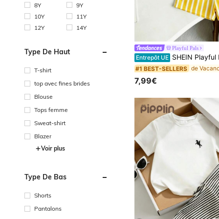
8Y
9Y
10Y
11Y
12Y
14Y
Playful Pals
Type De Haut
SHEIN Playful Pals Ensemble t-shirt imprimé lettre citron
Entrepôt UE
#1 BEST-SELLERS
T-shirt
7,99€
top avec fines brides
Blouse
Tops femme
Sweat-shirt
Blazer
Voir plus
Type De Bas
Shorts
Pantalons