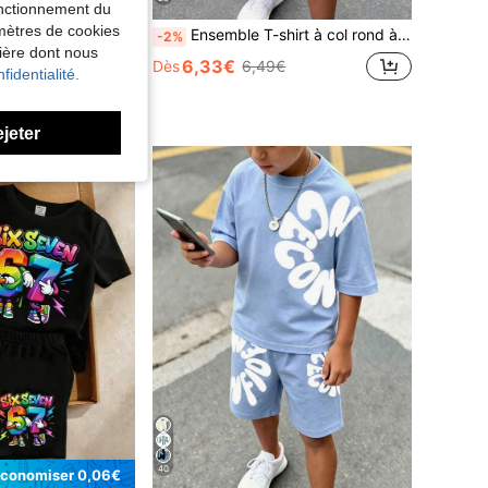
fonctionnement du
amètres de cookies
lon long pour garçons, convient pour le port quotidien décontracté, automne/hiver, transition saisonnière
Ensemble T-shirt à col rond à manches courtes et short décontracté simple pour jeune garçon, convient pour l'été, imprimé motif carré classique et frais, imprimé motif texte logo petit exquis et frais
-2%
nière dont nous
6,33€
Dès
6,49€
fidentialité.
ejeter
40
conomiser 0,06€