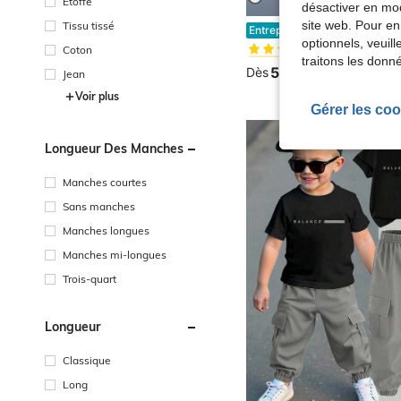
Étoffe
désactiver en mod
#1 BEST-SELLERS
site web. Pour en
Tissu tissé
Ensemble t-shirt à manches courtes et short imprimé 
Entrepôt UE
(1000+)
optionnels, veuil
Coton
#1 BEST-SELLERS
#1 BEST-SELLERS
traitons les donn
(1000+)
(1000+)
5,93€
Dès
Jean
#1 BEST-SELLERS
(1000+)
Voir plus
Gérer les coo
Longueur Des Manches
Manches courtes
Sans manches
Manches longues
Manches mi-longues
Trois-quart
Longueur
Classique
Long