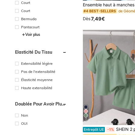
Court
Court
#4 BEST-SELLERS
7,49€
Dès
Bermuda
Pantacourt
Voir plus
Élasticité Du Tissu
Extensibilité légère
Pas de l'extensibilité
Élasticité moyenne
Haute extensibilité
Doublée Pour Avoir Plus
Chaud
Non
7
OUI
SHEIN 2 paquets Ensemble de chemise polo et short pour jeunes garçons. Style décontracté sportif, collège, rétro avec col à boutons. Ensemble de vêtements pour garçons convenant aux fêtes d'anniversaire, soirée
Entrepôt UE
-1%