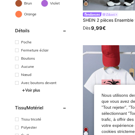
Brun
Violet
Orange
Zikori
9,99€
Dès
Détails
Poche
Fermeture éclair
Boutons
Aucune
Nœud
Avec boutons devant
Voir plus
Nous utilisons des
que vous avez dem
"Tout rejeter", "
Tissu/matériel
sélectionnant "To
Tissu tricoté
trafic, à offrir d
votre expérience 
Polyester
cookies stricteme