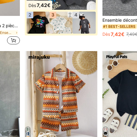
7,42€
Dès
2
3
4
vient pour le port décontracté d'été, les vacances, la plage, les voyages
#1 BEST-SELLERS
de Jaune Ensembles pour jeunes garçons
7,42€
Dès
7,49