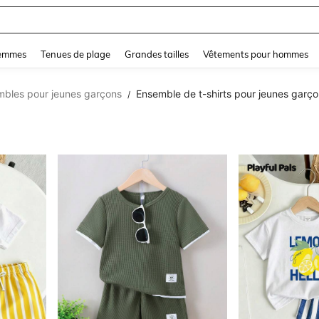
lot De Bain 2 Pieces
and down arrow keys to navigate search Dernière recherche and Rechercher et Tr
femmes
Tenues de plage
Grandes tailles
Vêtements pour hommes
bles pour jeunes garçons
Ensemble de t-shirts pour jeunes garç
/