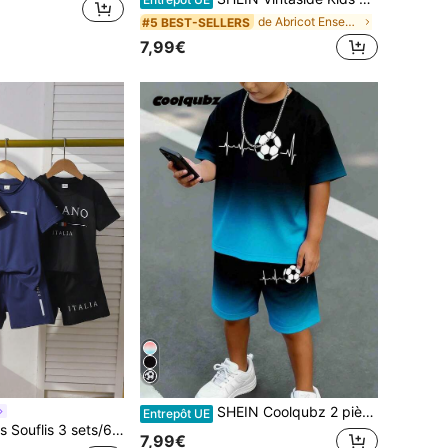
de Abricot Ensembles pour jeunes garçons
#5 BEST-SELLERS
7,99€
SHEIN Coolqubz 2 pièces/Ensemble T-shirt à manches courtes et short décontractés créatifs avec imprimé dégradé de football pour jeunes garçons, port quotidien confortable pour le printemps et l'été
Entrepôt UE
shirt à manches courtes et short imprimé slogan décontracté pour garçons, convient pour le quotidien, les vacances, les sports, l'été
7,99€