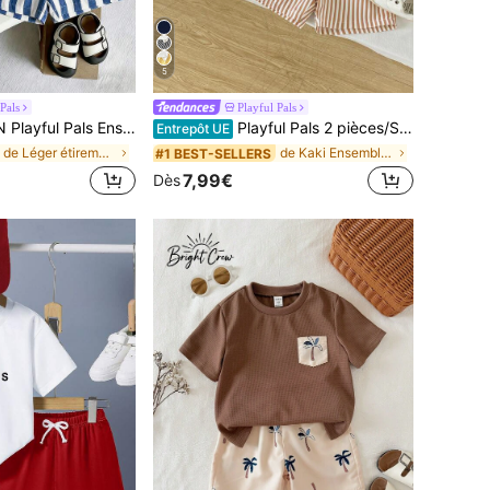
5
Pals
Playful Pals
écontracté pour garçon avec t-shirt à manches courtes imprimé lettres et citrons, et short
Playful Pals 2 pièces/Set Top décontracté à col rond et manches raglan avec motif graphique pour jeunes garçons et short rayé, tenue d'été pour la plage, les vacances et les voyages en plein air
Entrepôt UE
de Léger étirement Ensemble de t-shirts pour jeune
de Kaki Ensembles pour jeunes garçons
#1 BEST-SELLERS
7,99€
Dès