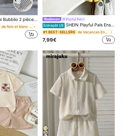
s courtes imprimé urbain décontracté mignon et pantalon à taille élastique, convient pour l'anniversaire, la soirée, la représentation, le mariage, la baby shower
Playful Pals
SHEIN Playful Pals Ensemble t-shirt imprimé lettre citron et short rayé pour jeune garçon
Entrepôt UE
de Noir et blanc Ensembles pour jeunes garçons
de Vacances Ensembles pour jeunes garçons
#1 BEST-SELLERS
7,99€