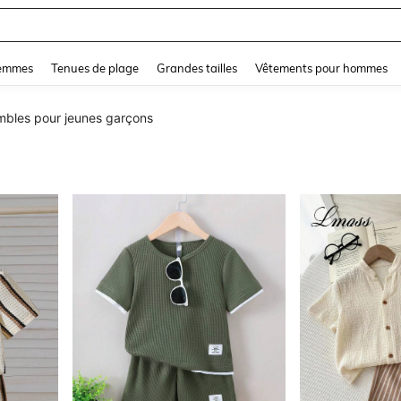
lot De Bain 2 Pieces
and down arrow keys to navigate search Dernière recherche and Rechercher et Tr
femmes
Tenues de plage
Grandes tailles
Vêtements pour hommes
bles pour jeunes garçons