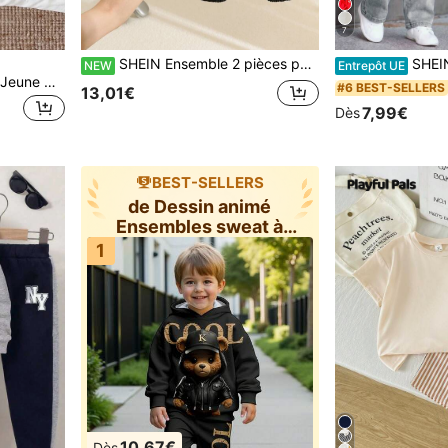
7
SHEIN Ensemble 2 pièces pour jeune garçon : chemise-veste à carreaux à capuche, manches longues et boutons, & pantalon décontracté
SHEIN Bubblio 2 pièces/Set Jeune garçon Polo à manche
NEW
Entrepôt UE
SHEIN 2 pièces/Ensemble Jeune Garçon Automne/Hiver Mignon Décontracté Sport Polyvalent Sweat-shirt-shirt à Manches Longues avec Motif de Lettres Tricoté Doublure Thermique Ensemble de Pantalon de Jogging Garçon Vêtements d'Hiver
#6 BEST-SELLERS
13,01€
7,99€
Dès
BEST-SELLERS
de Dessin animé
Ensembles sweat à
capuche et sweat
1
10,67€
Dès