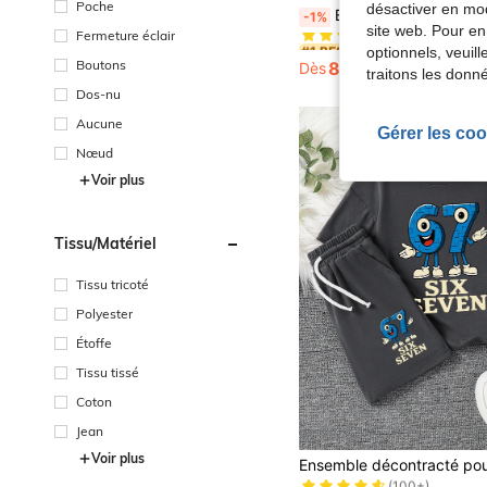
Poche
#1 BEST-SELLERS
désactiver en mod
Ensemble sweat-shirt col rond imprimé lettres et pantalon avec taille co
-1%
(100+)
site web. Pour en
Fermeture éclair
#1 BEST-SELLERS
#1 BEST-SELLERS
optionnels, veuil
(100+)
(100+)
Boutons
8,90€
Dès
8,99€
traitons les donn
#1 BEST-SELLERS
(100+)
Dos-nu
Aucune
Gérer les coo
Nœud
Voir plus
Tissu/matériel
Tissu tricoté
Polyester
Étoffe
Tissu tissé
Coton
Jean
#1 BEST-SELLERS
Voir plus
(100+)