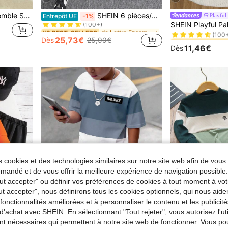
de Lettre Ensembles sweat à capuche et sweat-shirt
#2 BEST-SELLERS
ments décontractés à la mode, streetwear printemps, automne et hiver, tenues décontractées pour l'école et les rassemblements
SHEIN 6 pièces/Set Ensemble 2 pièces pour jeune garçon, sweat-shirt col rond décontracté mignon à motif lettres et pantalon ajusté d'automne, tenue scolaire multi-pack pour la rentrée et l'hiver
Playful 
Entrepôt UE
-1%
#2 BEST-SELLERS
(100+)
de Lettre Ensembles sweat à capuche et sweat-shirt
de Lettre Ensembles sweat à capuche et sweat-shirt
#2 BEST-SELLERS
#2 BEST-SELLERS
(100
#2 BEST-SELLERS
#2 BEST-SELLERS
(100+)
(100+)
25,73€
Dès
25,99€
de Lettre Ensembles sweat à capuche et sweat-shirt
#2 BEST-SELLERS
(100
(100
11,46€
Dès
#2 BEST-SELLERS
(100+)
(100
 cookies et des technologies similaires sur notre site web afin de vous 
andé et de vous offrir la meilleure expérience de navigation possibl
Tout accepter" ou définir vos préférences de cookies à tout moment à vot
ut accepter", nous définirons tous les cookies optionnels, qui nous aide
es fonctionnalités améliorées et à personnaliser le contenu et les publici
d'achat avec SHEIN. En sélectionnant "Tout rejeter", vous autorisez l'uti
29
4
nt nécessaires qui permettent à notre site web de fonctionner. Vous po