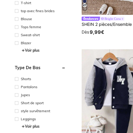
T-shirt
19
top avec fines brides
Blouse
Bright Crew
Tops femme
9,99€
Dès
Sweat-shirt
Blazer
Voir plus
Type De Bas
Shorts
Pantalons
Jupes
Short de sport
style survêtement
Leggings
Voir plus