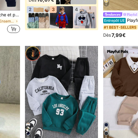
5
2
3
4
2 pièces/set Veste à capuche et pantalon décontractés avec imprimé lettres en blocs de couleurs contrastées pour jeune garçon
Playful 
Playful Pals 2 pièces/Set Top décontracté à col
Entrepôt UE
de Lettre Ensembles d'extérieur pour jeunes garçon
#1 BEST-SELLERS
7,99€
Dès
20
6