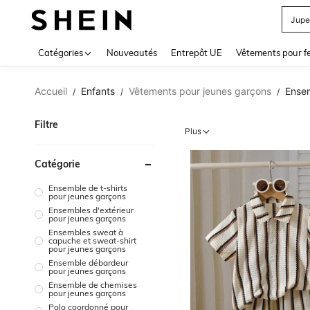
Mail
Use up 
Catégories
Nouveautés
Entrepôt UE
Vêtements pour 
Accueil
Enfants
Vêtements pour jeunes garçons
Ensem
/
/
/
Filtre
Plus
Catégorie
Ensemble de t-shirts
pour jeunes garçons
Ensembles d'extérieur
pour jeunes garçons
Ensembles sweat à
capuche et sweat-shirt
pour jeunes garçons
Ensemble débardeur
pour jeunes garçons
Ensemble de chemises
pour jeunes garçons
Polo coordonné pour