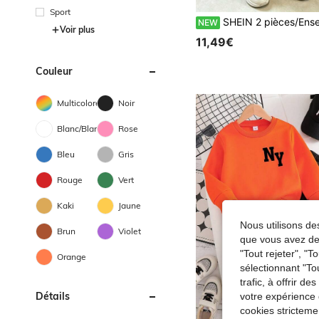
Sport
SHEIN 2 pièces/Ensemble Sweat-shirt à col rond et pantalon de survêtement minimaliste et confortable pour jeune garçon, design imprimé intégral de lettres anglaises minimalistes et cool, convient pour les rassemblements de vacances et les fêtes, décontracté et confortable, premier choix pour les petits garçons au printemps, en automne et en hiver, vête
NEW
Voir plus
11,49€
Couleur
Multicolore
Noir
Blanc/Blanche
Rose
Bleu
Gris
Rouge
Vert
Kaki
Jaune
Nous utilisons des
Brun
Violet
que vous avez dem
"Tout rejeter", "
Orange
sélectionnant "To
trafic, à offrir d
Détails
votre expérience 
cookies stricteme