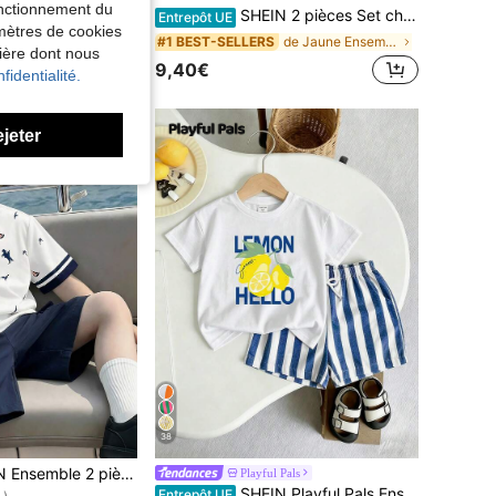
fonctionnement du
lon long pour garçons, convient pour le port quotidien décontracté, automne/hiver, transition saisonnière
SHEIN 2 pièces Set chemise à col montant rayé et short pour jeunes garçons, style casual et confortable
Entrepôt UE
amètres de cookies
de Jaune Ensembles pour jeunes garçons
#1 BEST-SELLERS
nière dont nous
9,40€
fidentialité.
ejeter
38
de Lâche Polo coordonné pour jeunes garçons
ourtes avec imprimé île col blanc et short bleu marine, décontracté, confortable, polyvalent, convient pour le port quotidien, les voyages, l'extérieur, les vacances, les vacances à la plage, le printemps/été
Playful Pals
+)
SHEIN Playful Pals Ensemble décontracté pour garçon avec t-shirt à manches courtes imprimé lettres et citrons, et short
Entrepôt UE