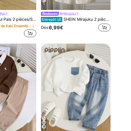
18
Pals
Mirajuku
 rond et manches raglan avec motif graphique pour jeunes garçons et short rayé, tenue d'été pour la plage, les vacances et les voyages en plein air
SHEIN Mirajuku 2 pièces Ensemble chemise et short en tricot rayé texturé pour jeune garçon
Entrepôt UE
de Kaki Ensembles pour jeunes garçons
6,99€
Dès
5