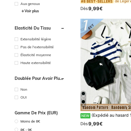
#8 BEST-SELLERS
Aux genoux
9,99€
Dès
Voir plus
Élasticité Du Tissu
Extensibilité légère
Pas de l'extensibilité
Élasticité moyenne
Haute extensibilité
Doublée Pour Avoir Plus
Chaud
Non
OUI
8
Gamme De Prix (EUR)
(Expédié au hasard 1 sur 3) Ensemble sweat-shirt col rond basique et pantalon de survêtement à motif rayures poney 
NEW
Moins de 8€
9,99€
Dès
8€ - 9€