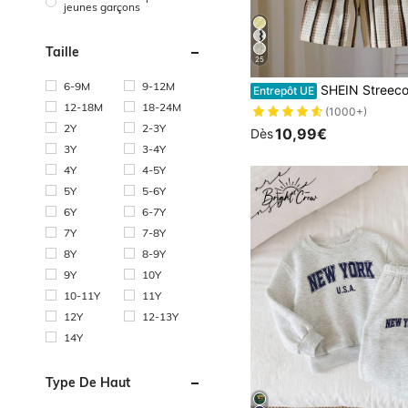
jeunes garçons
Taille
25
6-9M
9-12M
SHEIN Streecool Kids 2 pièces/ensemble Jeune garçon Ensemble chemise en
Entrepôt UE
12-18M
18-24M
(1000+)
2Y
2-3Y
10,99€
Dès
3Y
3-4Y
4Y
4-5Y
5Y
5-6Y
6Y
6-7Y
7Y
7-8Y
8Y
8-9Y
9Y
10Y
10-11Y
11Y
12Y
12-13Y
14Y
Type De Haut