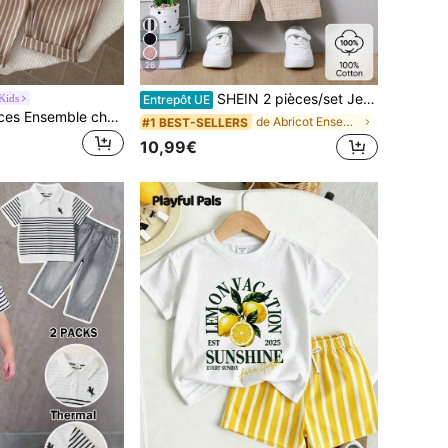
26
SHEIN 2 pièces/set Jeune garçon Chemise à manches courtes raglan en coton simple et casual, et shorts, convient pour la vie quotidienne, l'école, la sortie, l'escapade, les vacances, les voyages, la détente, l'bronzage, le printemps/été
Kids
Entrepôt UE
LMoss Kids 2 pièces Ensemble chemise décontractée en couleur unie et pantalon rayé pour jeune garçon
de Abricot Ensembles pour jeunes garçons
#1 BEST-SELLERS
10,99€