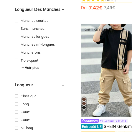
#1 BEST-SELLERS
#1 BEST-SELLERS
(100+)
(100+)
7,42€
Dès
7,49€
Longueur Des Manches
#1 BEST-SELLERS
(100+)
Manches courtes
Sans manches
Manches longues
Manches mi-longues
Mancherons
Trois-quart
Voir plus
Longueur
Classique
Long
Court
31
Court
Genkimix Kids
SHEIN Genkimix Kids Ensemble t-shirt à col ras-du-cou à manches courtes avec slogan "Jeune garçon roi" et pantalon cargo. Tenue décon
Entrepôt UE
Mi-long