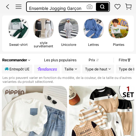
Ensemble Jogging Garçon
Vetements Garçons
Ensemble Garçon
style
Sweat-shirt
Unicolore
Lettres
Plantes
survêtement
Recommander
Les plus populaires
Prix
Filtre
Entrepôt UE
Taille
Type de haut
Type de b
Les prix peuvent varier en fonction du modèle, de la couleur, de la taille ou d'autres
variantes du produit sélectionné.