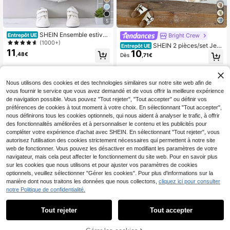
5
SHEIN Ensemble estival
Bright Crew
Entrepôt UE
minimaliste et décontracté pour jeu
(1000+)
SHEIN 2 pièces/set Jeu
Entrepôt UE
ne garçon, de couleur blanche, ave
11
10
ne garçon Vacances d'été Décontra
,48€
Dès
,71€
c col montant et manches classique
cté Beige Imprimé palmier Chemise
s
à manches courtes et short set
Nous utilisons des cookies et des technologies similaires sur notre site web afin de
vous fournir le service que vous avez demandé et de vous offrir la meilleure expérience
de navigation possible. Vous pouvez "Tout rejeter", "Tout accepter" ou définir vos
préférences de cookies à tout moment à votre choix. En sélectionnant "Tout accepter",
nous définirons tous les cookies optionnels, qui nous aident à analyser le trafic, à offrir
des fonctionnalités améliorées et à personnaliser le contenu et les publicités pour
compléter votre expérience d'achat avec SHEIN. En sélectionnant "Tout rejeter", vous
autorisez l'utilisation des cookies strictement nécessaires qui permettent à notre site
web de fonctionner. Vous pouvez les désactiver en modifiant les paramètres de votre
navigateur, mais cela peut affecter le fonctionnement du site web. Pour en savoir plus
sur les cookies que nous utilisons et pour ajuster vos paramètres de cookies
optionnels, veuillez sélectionner "Gérer les cookies". Pour plus d'informations sur la
manière dont nous traitons les données que nous collectons,
cliquez ici pour consulter
notre Politique de confidentialité.
Tout rejeter
Tout accepter