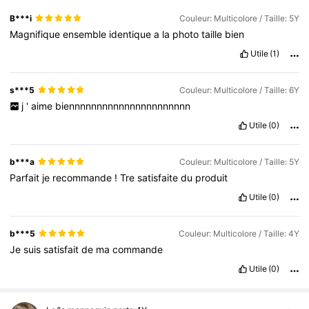
B***i
Couleur: Multicolore / Taille: 5Y
Magnifique
ensemble
identique
a
la
photo
taille
bien
Utile
(1)
s***5
Couleur: Multicolore / Taille: 6Y
j
'
aime
biennnnnnnnnnnnnnnnnnnnnn
Utile
(0)
b***a
Couleur: Multicolore / Taille: 5Y
Parfait
je
recommande
!
Tre
satisfaite
du
produit
Utile
(0)
b***5
Couleur: Multicolore / Taille: 4Y
Je
suis
satisfait
de
ma
commande
Utile
(0)