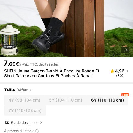
1/4
7
,69€
Prix TTC, droits inclus
SHEIN Jeune Garçon T-shirt À Encolure Ronde Et
4,96
Short Taille Avec Cordons Et Poches À Rabat
(30)
Taille
Défaut
1 left
4Y
(98-104 cm)
5Y
(104-110 cm)
6Y
(110-116 cm)
7Y
(116-122 cm)
Guide des tailles
À propos du stock