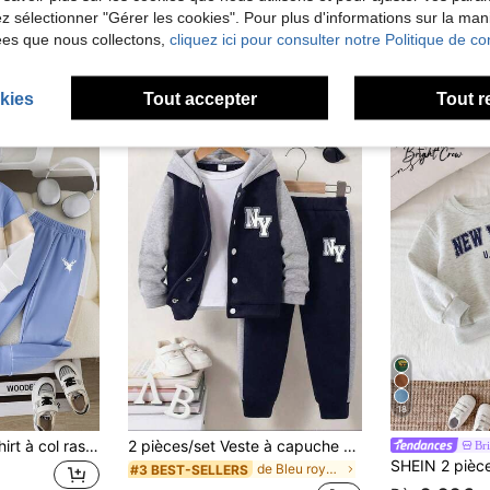
lez sélectionner "Gérer les cookies". Pour plus d'informations sur la ma
ées que nous collectons,
cliquez ici pour consulter notre Politique de con
kies
Tout accepter
Tout r
18
Ensemble Sweat-shirt à col ras du cou et pantalon de survêtement imprimé de dessins animés pour tout-petits
2 pièces/set Veste à capuche et pantalon décontractés avec imprimé lettres en blocs de couleurs contrastées pour jeune garçon
Br
de Bleu royal Ensembles pour jeunes garçons
#3 BEST-SELLERS