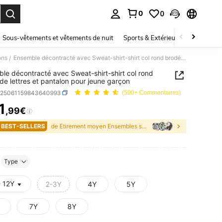
0
0
ouver. Press Enter to select.
Sous-vêtements et vêtements de nuit
Sports & Extérieur
Enfants
ons
Ensemble décontracté avec Sweat-shirt-shirt col rond brodé de lettres et pantalon pour jeune garçon
/
le décontracté avec Sweat-shirt-shirt col rond
de lettres et pantalon pour jeune garçon
k25061159843640993
(500+ Commentaires)
1
,99€
ICE AND AVAILABILITY
 BEST-SELLERS
de Étirement moyen Ensembles sweat à capuche et sw
Type
- 12Y
2-3Y
4Y
5Y
7Y
8Y