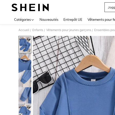
Jogg
Use up 
Catégories
Nouveautés
Entrepôt UE
Vêtements pour 
Accueil
Enfants
Vêtements pour jeunes garçons
Ensembles pou
/
/
/