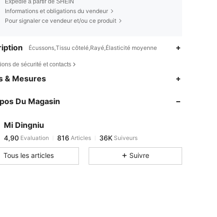
Expédié à partir de SHEIN
Informations et obligations du vendeur
Pour signaler ce vendeur et/ou ce produit
iption
Écussons,Tissu côtelé,Rayé,Élasticité moyenne
ions de sécurité et contacts
4,90
816
36K
es & Mesures
4,90
816
36K
opos Du Magasin
4,90
816
36K
4,90
816
36K
Mi Dingniu
4,90
816
36K
Evaluation
Articles
Suiveurs
a***a
est en train de naviguer
4,90
816
36K
Tous les articles
Suivre
4,90
816
36K
4,90
816
36K
4,90
816
36K
4,90
816
36K