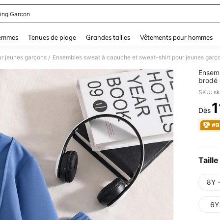
ing Garcon
and down arrow keys to navigate search Dernière recherche and Rechercher et Tr
femmes
Tenues de plage
Grandes tailles
Vêtements pour hommes
r jeunes garçons
Ensembles sweat à capuche et sweat-shirt pour jeunes garç
/
Ensemb
brodé 
SKU: s
1
Dès
PR
#9
Taille
8Y 
6Y