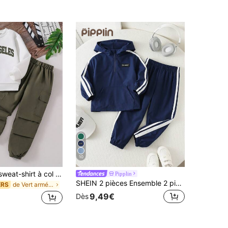
10
Ensemble de sweat-shirt à col ras-du-cou chaud avec imprimé pour jeunes garçons et pantalon cargo
Pipplin
SHEIN 2 pièces Ensemble 2 pièces tissé pour jeune garçon, veste à capuche à demi-zip patchwork décontractée, confortable et polyvalente, ample à manches longues, et pantalon de jogging ample, convient pour l'école, le jardin, la plage, l'anniversaire, le printemps, l'été, l'automne, l'hiver
de Vert armée Ensembles pour jeunes garçons
ERS
9,49€
Dès