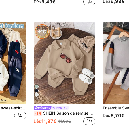
9,99€
Dès
9,49€
Dès
10
Ensemble 2 pièces sweat-shirt à capuche et pantalon de survêtement décontracté minimaliste coupe ample pour jeunes garçons, adapté à l'automne/hiver, motif rayures bleu marine classique, imprimé logo cavalier cheval exquis
Pipplin
SHEIN Saison de remise des diplômes Saison de rentrée scolaire Style universitaire Ensemble 2 pièces Jeunes garçons Décontracté Confortable Polyvalent Couleur unie Sweat-shirt-shirt à col revers manches longues et Pantalon long Sweat-shirt-pantalon Survêtement Doublure thermique Épais brossé Vêtements pour jeunes garçons pour l'école
-1%
8,70€
Dès
11,87€
Dès
11,99€