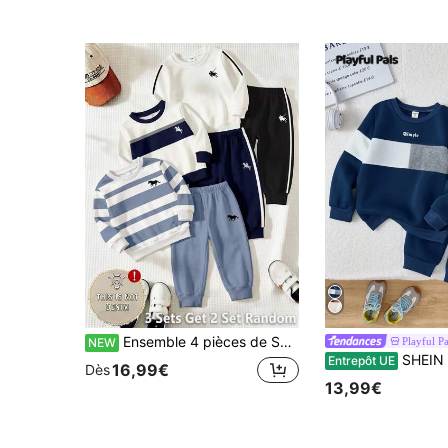
Ensemble 4 pièces de Sweat-shirt-shirt-shirt à col rond, manches longues, coupe ample et minimaliste décontractée pour jeunes garçons, convient pour l'automne/l'hiver
Playful Pa
NEW
SHEIN Playful Pals 2 pièces Ensemble survêtement et pantalon pour jeune garçon, imprimé lettre "SI
Entrepôt UE
16,99€
Dès
13,99€