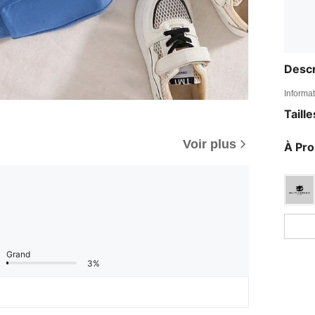
Descr
Informat
Taill
Voir plus
À Pr
Grand
3%