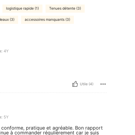
logistique rapide (1)
Tenues détente (3)
eaux (3)
accessoires manquants (3)
e:
4Y
Utile (4)
e:
5Y
conforme, pratique et agréable. Bon rapport
ontinue à commander régulièrement car je suis