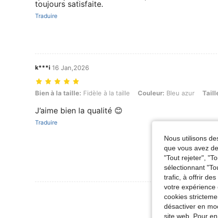
toujours satisfaite.
Traduire
k***i
16 Jan,2026
Bien à la taille: Fidèle à la taille, Couleur: Bleu azur, Taille: 7Y
Bien à la taille:
Fidèle à la taille
Couleur:
Bleu azur
Taill
J’aime bien la qualité 😊
Traduire
Nous utilisons des
que vous avez dem
"Tout rejeter", "
sélectionnant "To
trafic, à offrir d
votre expérience 
Voir Plus D
cookies stricteme
désactiver en mod
site web. Pour en