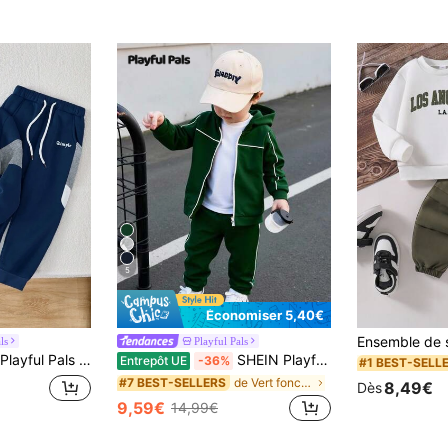
5
Économiser 5,40€
ls
Playful Pals
MPLE", Sweat-shirt à capuche et pantalon assorti, tenue décontractée confortable pour le quotidien, les sports, la rue, l'école, les assortiments familiaux, automne/hiver
SHEIN Playful Pals 2 pièces/Set sweat-shirt à capuche et pantalon pour tout-petits garçons, nouveau pour l'automne/hiver, sweat-shirt à capuche noir avec rayure contrastante blanche, pantalon noir, tenue décontractée confortable pour le port quotidien, assortiment familial/fraternel
Entrepôt UE
-36%
#1 BEST-SELL
de Vert foncé Ensembles pour jeunes garçons
#7 BEST-SELLERS
8,49€
Dès
9,59€
14,99€