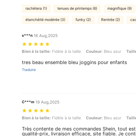
rachètera (1)
tenues de printemps (6)
magnifique (9)
étanchéité modérée (3)
funky (2)
Rentrée (2)
cad
s***n
16 Aug,2025
Bien à la taille: Fidèle à la taille, Couleur: Bleu azur, Taille: 4Y
Bien à la taille:
Fidèle à la taille
Couleur:
Bleu azur
Taill
tres beau ensemble bleu joggins pour enfants
Traduire
C***m
19 Aug,2025
Bien à la taille: Fidèle à la taille, Couleur: Bleu azur, Taille: 5Y
Bien à la taille:
Fidèle à la taille
Couleur:
Bleu azur
Taill
Très contente de mes commandes Shein, tout est 
qualité-prix, livraison efficace, site fiable. Je c