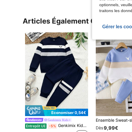
optionnels, veuil
traitons les donn
Articles Également Consultés
Gérer les coo
29
Économiser 0,54€
Genkimix Kids
Genkimix Kids 2 pièces/Ensemble Sweat-shirt-shirt + Pantalon décontracté sport chic collégial mignon cool avec motif d'aile et rayures tricolores pour jeune garçon, convient pour le port quotidien, l'école, les sorties, les sports, le printemps & l'automne. Offre de multiples options d'assortiment pour les jeunes garçons, avec un design simple mais à la mode et un port confortable. Cet ensemble de Sweat-shirt-shirt sera un choix pratique et élégant dans la garde-robe des jeunes garçons.
Entrepôt UE
-5%
9,99€
Dès