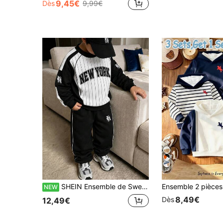
9,45€
Dès
9,99€
12
SHEIN Ensemble de Sweat-shirt pour garçons (petit), Sweat-shirt pullover col ras-du-cou classique à lettres anglaises New York noir et blanc patchwork tricoté confortable et doux, manches longues, assorti à un pantalon à taille élastique de la même couleur, ensemble pantalon long et manches longues pour garçons, vêtements pour garçons, ensemble 2 pièces pour garçons, convient pour l'automne/l'hiver, convient pour 4-7 ans
NEW
8,49€
Dès
12,49€