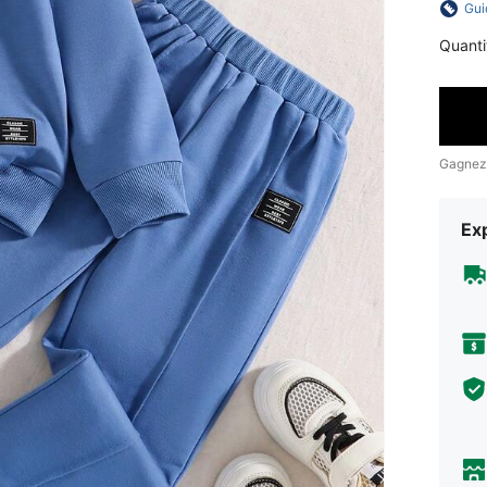
Gui
Quanti
Gagnez
Exp