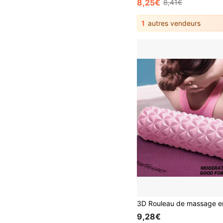
8,25€
8,41€
1
autres vendeurs
9,28€