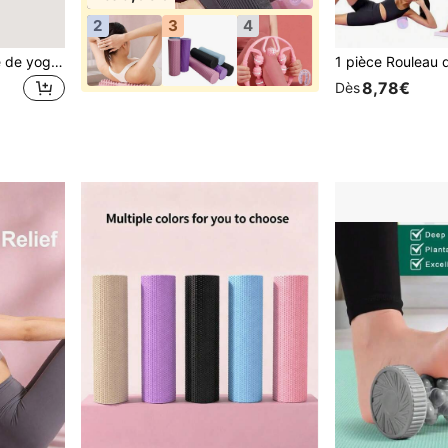
2
3
4
Rouleau de mousse à grille de yoga, rouleau de mousse
8,78€
Dès