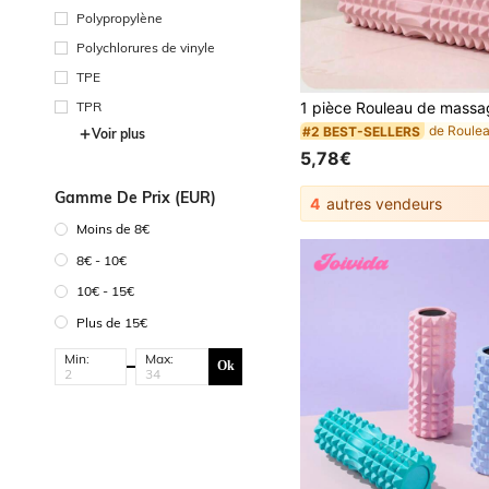
Polypropylène
Polychlorures de vinyle
TPE
TPR
#2 BEST-SELLERS
Voir plus
5,78€
Gamme De Prix (EUR)
4
autres vendeurs
Moins de 8€
8€ - 10€
10€ - 15€
Plus de 15€
Min:
Max:
Ok