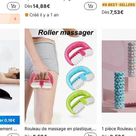
#6 BEST-SELLERS
14,88€
Dès
7,53€
Dès
Créé il y a 1 an
r 0,16€
e, étireur de soutien lombaire multi-niveaux
Rouleau de massage en plastique, rouleau de massage à une main pour la réduction de la cellulite, convient pour le gym et le massage corporel à la maison, aide à réduire rapidement la cellulite et à raffermir le corps