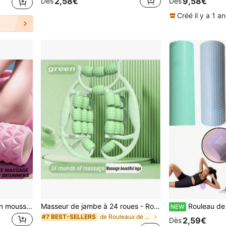
2,58€
9,58€
Dès
Dès
Créé il y a 1 an
3D Rouleau de massage en mousse EVA diamant, pilier de yoga creux, équipement de fitness. Convient pour la thérapie musculaire et la récupération sportive
Masseur de jambe à 24 roues - Rouleau double rangée large à 10 roues, double massage, outil de minceur des jambes à rouleau - Anneau de serrage grand relaxeur de muscle du mollet - Masseur de jambe à rouleau, accessoires d'exercice de yoga, rouleau relaxant pour les cuisses, anneau de serrage de jambe, relaxeur de muscle à masse, outil d'étirement musculaire, relaxation musculaire
Rouleau de massage en mousse de haute densité, masseur de relaxation musculaire, rouleau de massage de yoga, rouleau de mou
NEW
de Rouleaux de yoga
#7 BEST-SELLERS
2,59€
Dès