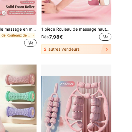
1 pièce Rouleau de massage en mousse haute densité, massage des tissus profonds, relaxe les muscles du dos et des jambes, conçu pour le relâchement musculaire, le relâchement des points gâchettes du fascia, les sports, le yoga, le pilates et les étirements, massage musculaire
1 pièce Rouleau de massage haute densité en mousse EVA antidérapant anti-cellulite pour un massage en profondeur, léger et ergonomique, de couleur noire. Accessoire de yoga, pilates, relaxation musculaire, en forme de goutte d'eau. Accessoire de gymnastique et de fitness pour le domicile et le centre de remise en forme.
de Rouleaux de yoga
7,98€
Dès
2
autres vendeurs