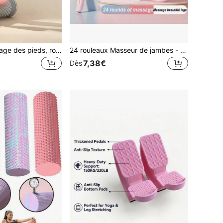
Rouleau de massage des pieds, rouleau de lissage des muscles, relaxe les muscles des pieds, des mains et des jambes pour la relaxation musculaire, le yoga et le soutien de la voûte plantaire, balle de massage des pieds, balle de fascia pour le port prolongé de talons hauts, les sports de longue durée et les voyages, outils de massage, essentiel d'été
24 rouleaux Masseur de jambes - 10 rouleaux doubles extra larges, massage double, appareil amincissant les jambes par roulage - pince circulaire pour mollets et cuisses pour détendre les muscles - bâton de massage, accessoire de yoga, rouleau de jambe pour relaxation, pince de cuisse, bâton de massage pour relaxation musculaire, équipement dédié à l'étirement musculaire, équipement de détente musculaire
7,38€
Dès