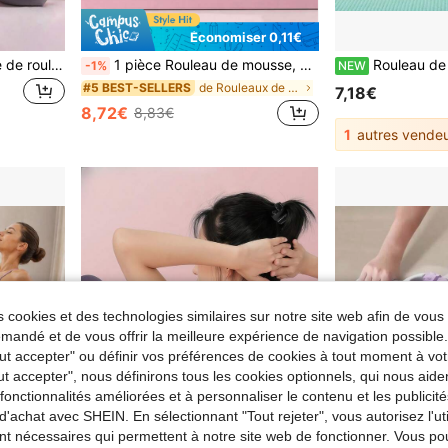
Économiser 0,11€
4 pièces/1 pièce Ensemble de rouleaux de mousse EVA pour massage des points de déclenchement et récupération des tissus profonds, yoga, pilates, étirements, équipement de gymnastique à domicile, massage, accessoires de gymnastique, exercice, yoga, équipement d'entraînement, été, soutien-gorge ras-du-cou, pilates, équipement de pilates
1 pièce Rouleau de mousse, masseur de relaxation musculaire, équipement de fitness et de yoga, bâton de yoga de couleur unie, rouleau de massage de fitness, convient pour la relaxation musculaire, l'exercice et la forme physique. Rouleau de massage corporel, colonne de yoga, bloc de yoga, rouleau de yoga en mousse à points.
Rouleau de massage des pieds pour soulager la fasciite plantaire, rouleau de drainage lymphatique, m
-1%
NEW
de Rouleaux de yoga
#5 BEST-SELLERS
7,18€
8,72€
8,83€
1
autres vendeu
 cookies et des technologies similaires sur notre site web afin de vous 
andé et de vous offrir la meilleure expérience de navigation possibl
Tout accepter" ou définir vos préférences de cookies à tout moment à vot
ut accepter", nous définirons tous les cookies optionnels, qui nous aide
es fonctionnalités améliorées et à personnaliser le contenu et les publici
d'achat avec SHEIN. En sélectionnant "Tout rejeter", vous autorisez l'uti
nt nécessaires qui permettent à notre site web de fonctionner. Vous po