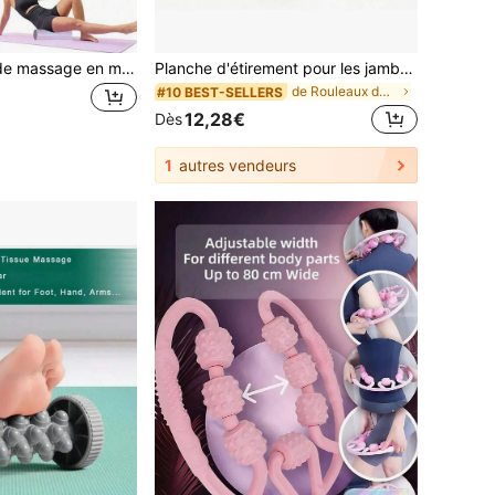
1 pièce Rouleau de massage en mousse haute densité pour massage des tissus profonds du dos et des muscles des jambes - Rouleau en mousse - Masseur de tissus profonds de densité moyenne pour le relâchement des points gâchettes myofasciaux pour le massage musculaire, l'exercice, le yoga, le Pilates et les étirements
Planche d'étirement pour les jambes et les chevilles, appareil de resserrement musculaire, planche d'étirement pour les chevilles et les mollets, pédale multifonctionnelle pour l'équilibre, l'entraînement de la flexibilité, le massage musculaire et le yoga
de Rouleaux de yoga
#10 BEST-SELLERS
12,28€
Dès
1
autres vendeurs