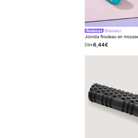
Joivida
6,44€
Dès