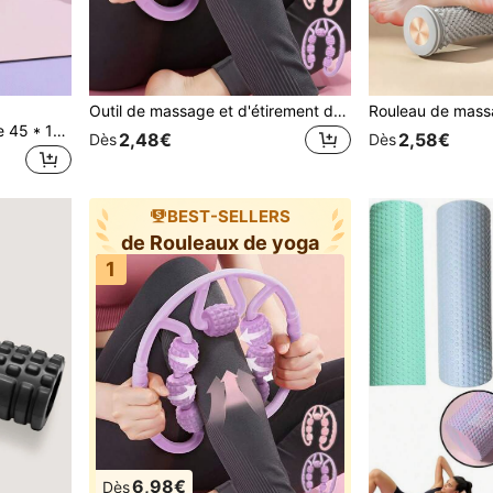
Outil de massage et d'étirement des jambes à 7 roues, rouleau de massage des fascias et des muscles pour l'amincissement des jambes, appareil de massage des jambes pour les bras, les tibias, le dos, les épaules et les cuisses, outils de massage polyvalents pour hommes et femmes, accessoires de yoga pour la relaxation musculaire après l'entraînement
Joivida Rouleau en mousse 45 * 13 cm - Rouleau de massage en profondeur des tissus musculaires et appareil d'étirement, libération des points de déclenchement de l'intensité et du fascia
2,48€
2,58€
Dès
Dès
BEST-SELLERS
de Rouleaux de yoga
1
6,98€
Dès