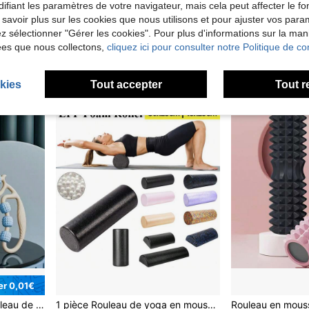
ifiant les paramètres de votre navigateur, mais cela peut affecter le 
É
 savoir plus sur les cookies que nous utilisons et pour ajuster vos par
1 pièce Rouleau de mousse de yoga, rouleau de massage de yoga, rouleau de mousse polyvalent pour la relaxation musculaire et l'amincissement des jambes pour les débutants, rouleau de mousse unicolore en plusieurs couleurs, convenant aux débutants, unisexe, gym, rouleau de relaxation, cylindrique, rouleau de Pilates texturé hexagonal pour le yoga et le Pilates
1 pièce Rouleau de mousse unicolore, bâton de massage de yoga, rouleau de mousse rond, étirement des jambes, entraînement à l'équilibre, matériau EVA, mousse dense et douce, demi-rouleau de camouflage, barre d'équilibre, design à points de diamant, rouleau de mousse de fitness, bâton de Pilates, bâton de yoga unicolore pour la relaxation musculaire
1 pièce Nouveau rouleau de yoga manuel, rouleau amincissant pour les jambes, masseur pour les pieds et le 
lez sélectionner "Gérer les cookies". Pour plus d'informations sur la ma
-4%
-3%
ées que nous collectons,
cliquez ici pour consulter notre Politique de con
9,11€
6,27€
Dès
9,52€
6,47€
kies
Tout accepter
Tout r
r 0,01€
Ensemble de 3 pièces, rouleau de mousse EVA et balle de massage à main - kit de relaxation musculaire pour le yoga, conception creuse, ensemble de rouleaux de fitness, colonne de yoga en mousse, rouleau de fitness, rouleau de yoga, équipement de massage, rouleau de massage de fitness, rouleau EVA creux à picots, rouleau de mousse de fitness, équipement de fascia pour l'amincissement des jambes au yoga, équipement de perte de poids
1 pièce Rouleau de yoga en mousse unicolore de 30/45 cm, équipement de fitness portable pour la maison pour l'exercice du corps, le massage et la relaxation des muscles des jambes/bras/dos, outil d'entraînement de gym