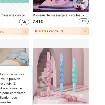
asseur manuel des tissus profonds des pieds, outil de massage de stimulation des pieds pour la récupération de la voûte plantaire ou du talon
Rouleau de massage à 7 rouleaux, outil de massage anti-cellulite, rouleau de modelage du corps et des jambes, équipement d'entraînement de yoga, rouleau de relaxation musculaire Pilates en forme de U
7,41€
6
autres vendeurs
rs
fournir le service
e. Vous pouvez
re choix. En
nt à analyser le
tés pour compléter
lisation des
uvez les