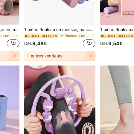
1 pièce Rouleau de massage en mousse violet/rose, convient pour la relaxation musculaire et l'amélioration de la flexibilité - Surface texturée pour un massage en profondeur des tissus, idéal pour le yoga, le pilates et la fitness, accessoire de yoga | Rouleau texturé | Rouleau léger
1 pièce Rouleau en mousse, masseur de relaxation musculaire, équipement de yoga Pilates, colonne de yoga unicolore, rouleau de massage fitness, convient pour la relaxation des muscles, l'entraînement, la fitness
de Rouleaux de yoga
de Rouleaux de yoga
#3 BEST-SELLERS
#8 BEST-SELLERS
9,48€
3,54€
Dès
Dès
1
autres vendeurs