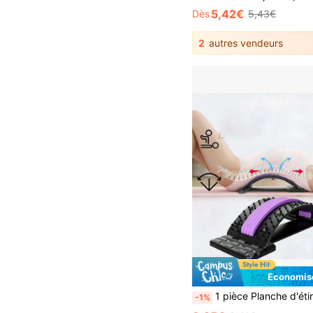
5,42€
Dès
5,43€
2
autres vendeurs
Économise
1 pièce Planche d'étirement de soutien pour soulager le dos en yoga, convient pour le massage du dos sur le lit, la chaise et le véhicul
-1%