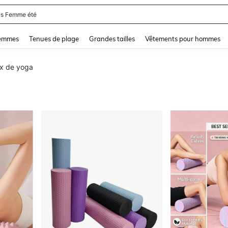
and down arrow keys to navigate search Dernière recherche and Rechercher et Tr
femmes
Tenues de plage
Grandes tailles
Vêtements pour hommes
x de yoga