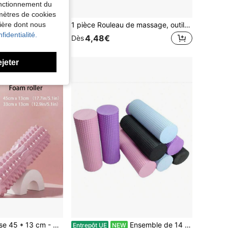
fonctionnement du
conomiser 0,20€
amètres de cookies
cou, bâton de massage flexible universel à 3 rangées, rouleau de yoga à pointes, rouleau d'entraînement musculaire et de relaxation, axe de rouleau
1 pièce Rouleau de massage, outil de relaxation musculaire, bâton de massage pour amincir les jambes, 4 roues, étirement de yoga
nière dont nous
fidentialité.
4,48€
Dès
ejeter
Rouleau en mousse 45 * 13 cm - Rouleau de massage en profondeur des tissus musculaires et appareil d'étirement, libération des points de déclenchement de l'intensité et du fascia
Ensemble de 14 pièces Pilates Circle Fitness, ceinture d'étirement, anneau d'étirement, tireur, yoga, exercice, fitness, recommandé
Entrepôt UE
NEW