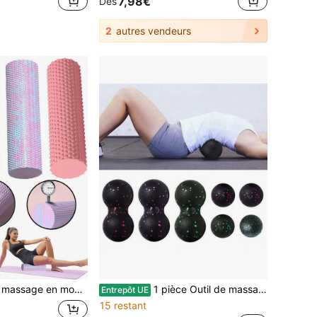
7,98€
Dès
2
autres vendeurs
sse d'exercice, rouleau texturé, convient aux hommes et aux femmes, entraînement de relaxation musculaire et de flexibilité pour le yoga et le pilates, accessoires de yoga
1 pièce Outil de massage des points gâchettes de fitness, bâton de massage style balle de tennis à double manche long avec protubérances, massage des tissus mous profonds, relaxation des muscles de la taille, du dos, de la colonne vertébrale et des épaules ; kit de rouleau de massage en mousse à double usage pour la maison et les voyages, ensemble de massage à contact dur en EPP, assemblage de rouleau de yoga en mousse, rouleau de fascia mi-dur, soulager les douleurs aux mollets, libération musculaire profonde
Entrepôt UE
15 restant