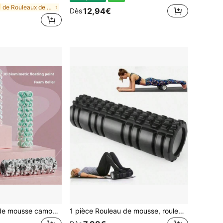
de Rouleaux de yoga
12,94€
Dès
1 pièce Rouleau de mousse camouflage 30*8cm/45*12cm, massage musculaire, exercice de gym et de yoga, relaxation musculaire, rouleau, sports de plein air, pilates à la maison, outil de massage creux
1 pièce Rouleau de mousse, rouleau de massage Yoga Pilates EVA creux, rouleau de relaxation musculaire pour le yoga et la fitness