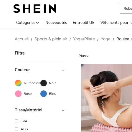
Jupe
Use up 
Catégories
Nouveautés
Entrepôt UE
Vêtements pour 
Accueil
Sports & plein air
Yoga/Pilate
Yoga
Rouleau
/
/
/
/
Filtre
Plus
Couleur
Multicolore
Noir
Rose
Bleu
Tissu/matériel
EVA
ABS